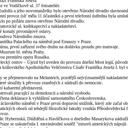
aží Františka Josefa.
e ve Vodičkově ul. 37 fotoateliér.
 Rudolfa a jeho novomanželky bylo otevřeno Národní divadlo slavnost
onní provoz (síť měla 11 účastníků a první telefonní ústředna byla um
ylo po požáru znovu otevřeno Národní divadlo.
atovické ul. knihkupectví a nakladatelství.
vé konaly prvomájové oslavy.
i budova Národního muzea.
antiška Palackého na náměstí pod Emauzy v Praze.
írna, první zařízení svého druhu na dodávku proudu pro tramvaje.
t Muzeum hl. města Prahy.
ou premiéru opera Rusalka.
lecký ostrov – Újezd byl uveden do provozu dnešní Most legií, původně
a královského Apoštolského Veličenstva Císaře Františka Josefa I. byl
any se přejmenovalo na Melantrich, pozdější nejvýznamnější nakladatelst
 které sloužily k převozu zraněných z nádraží do nemocnic.
í kabaretní představení.
rovali pracující za demokracii a národní svobodu.
ečtena deklarace k vyhlášení samostatného Československa.
 Václavského náměstí v Praze první dopravní strážník, který zde začal 
ckých oborů od tehdejší filozofické fakulty vznikla Přírodovědecká f
ovoz.
ulic Hybernská, Dlážděná a Havlíčkova u dnešního Masarykova nádraží 
raze se uskutečnila I. mezinárodní soutěž "mixerů amerických nápojů -