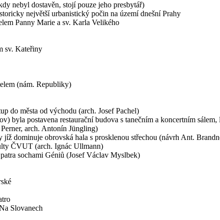
kdy nebyl dostavěn, stojí pouze jeho presbytář)
istoricky největší urbanistický počin na území dnešní Prahy
stelem Panny Marie a sv. Karla Velikého
em sv. Kateřiny
ostelem (nám. Republiky)
up do města od východu (arch. Josef Pachel)
ov) byla postavena restaurační budova s tanečním a koncertním sálem,
Perner, arch. Antonín Jüngling)
jíž dominuje obrovská hala s prosklenou střechou (návrh Ant. Brandner
kulty ČVUT (arch. Ignác Ullmann)
patra sochami Géniů (Josef Václav Myslbek)
rské
tro
r Na Slovanech