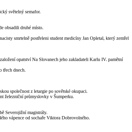
ický světelný semafor.
de obsadili druhé místo.
nacisty smrtelně postřeleni student medicíny Jan Opletal, který zemřel
založení opatství Na Slovanech jeho zakladateli Karlu IV. pamětní
o třech dnech.
ou společnost z letargie po sovětské okupaci.
dent železniční průmyslovky v Šumperku.
ě Severojižní magistrály.
ílého vápence od sochaře Viktora Dobrovolného.