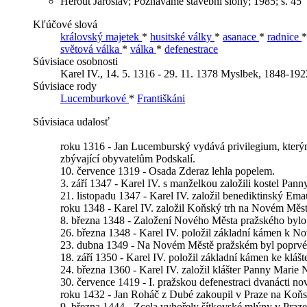
Herout Jaroslav; Poznáváme stavební slohy; 1985; s. 45
Kľúčové slová
královský majetek
*
husitské války
*
asanace
*
radnice
světová válka
*
válka
*
defenestrace
Súvisiace osobnosti
Karel IV., 14. 5. 1316 - 29. 11. 1378
Myslbek, 1848-1922
Súvisiace rody
Lucemburkové
*
Františkáni
Súvisiaca udalosť
roku 1316 - Jan Lucemburský vydává privilegium, kterým 
zbývající obyvatelům Podskalí.
10. července 1319 - Osada Zderaz lehla popelem.
3. září 1347 - Karel IV. s manželkou založili kostel P
21. listopadu 1347 - Karel IV. založil benediktinský Em
roku 1348 - Karel IV. založil Koňský trh na Novém Měs
8. března 1348 - Založení Nového Města pražského bylo
26. března 1348 - Karel IV. položil základní kámen k 
23. dubna 1349 - Na Novém Městě pražském byl poprvé s
18. září 1350 - Karel IV. položil základní kámen ke klá
24. března 1360 - Karel IV. založil klášter Panny Marie 
30. července 1419 - I. pražskou defenestraci dvanácti
roku 1432 - Jan Roháč z Dubé zakoupil v Praze na Koň
9. března 1444 - Zcela vyhořely šítkovské mlýny v Praz