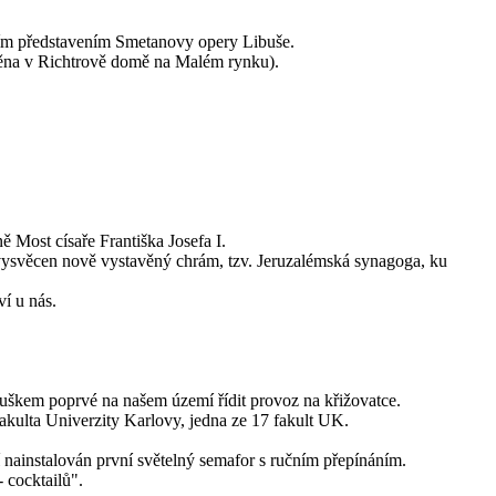
ním představením Smetanovy opery Libuše.
ístěna v Richtrově domě na Malém rynku).
 Most císaře Františka Josefa I.
 vysvěcen nově vystavěný chrám, tzv. Jeruzalémská synagoga, ku
ví u nás.
obuškem poprvé na našem území řídit provoz na křižovatce.
akulta Univerzity Karlovy, jedna ze 17 fakult UK.
nainstalován první světelný semafor s ručním přepínáním.
 cocktailů".