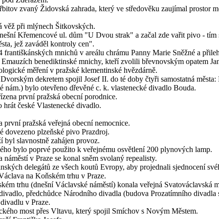
 hřbitov zvaný Židovská zahrada, který ve středověku zaujímal prost
 věž při mlýnech Šitkovských.
ešní Křemencové ul. dům "U Dvou strak" a začal zde vařit pivo - tím 
sta, jež zaváděl kontroly cen".
4 františkánských mnichů v areálu chrámu Panny Marie Sněžné a přileh
 v Emauzích benediktinské mnichy, kteří zvolili břevnovským opatem J
rologické měření v pražské klementinské hvězdárně.
 Dvorským dekretem spojil Josef II. do té doby čtyři samostatná města
é nám.) bylo otevřeno dřevěné c. k. vlastenecké divadlo Bouda.
řízena první pražská obecní porodnice.
 hrát české Vlastenecké divadlo.
a první pražská veřejná obecní nemocnice.
é dovezeno plzeňské pivo Prazdroj.
 byl slavnostně zahájen provoz.
kého bylo poprvé použito k veřejnému osvětlení 200 plynových lamp.
 náměstí v Praze se konal sněm svolaný repealisty.
nských delegátů ze všech koutů Evropy, aby projednali sjednocení svéh
. Václava na Koňském trhu v Praze.
ňském trhu (dnešní Václavské náměstí) konala veřejná Svatováclavská m
divadlo, předchůdce Národního divadla (budova Prozatímního divadla se
divadlu v Praze.
ackého most přes Vltavu, který spojil Smíchov s Novým Městem.