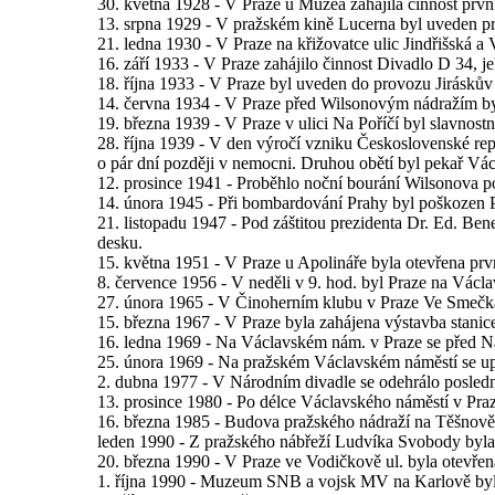
30. května 1928 - V Praze u Muzea zahájila činnost prvn
13. srpna 1929 - V pražském kině Lucerna byl uveden p
21. ledna 1930 - V Praze na křižovatce ulic Jindřišská 
16. září 1933 - V Praze zahájilo činnost Divadlo D 34, j
18. října 1933 - V Praze byl uveden do provozu Jirásků
14. června 1934 - V Praze před Wilsonovým nádražím byli uv
19. března 1939 - V Praze v ulici Na Poříčí byl slavnos
28. října 1939 - V den výročí vzniku Československé repub
o pár dní později v nemocni. Druhou obětí byl pekař Václ
12. prosince 1941 - Proběhlo noční bourání Wilsonova p
14. února 1945 - Při bombardování Prahy byl poškozen 
21. listopadu 1947 - Pod záštitou prezidenta Dr. Ed. Be
desku.
15. května 1951 - V Praze u Apolináře byla otevřena první
8. července 1956 - V neděli v 9. hod. byl Praze na Vác
27. února 1965 - V Činoherním klubu v Praze Ve Smečkác
15. března 1967 - V Praze byla zahájena výstavba stani
16. ledna 1969 - Na Václavském nám. v Praze se před Ná
25. února 1969 - Na pražském Václavském náměstí se upá
2. dubna 1977 - V Národním divadle se odehrálo poslední
13. prosince 1980 - Po délce Václavského náměstí v Praz
16. března 1985 - Budova pražského nádraží na Těšnově (
leden 1990 - Z pražského nábřeží Ludvíka Svobody byla
20. března 1990 - V Praze ve Vodičkově ul. byla otevře
1. října 1990 - Muzeum SNB a vojsk MV na Karlově b