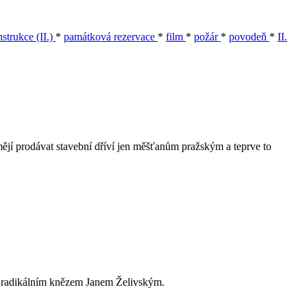
strukce (II.)
*
památková rezervace
*
film
*
požár
*
povodeň
*
II.
mějí prodávat stavební dříví jen měšťanům pražským a teprve to
ý radikálním knězem Janem Želivským.