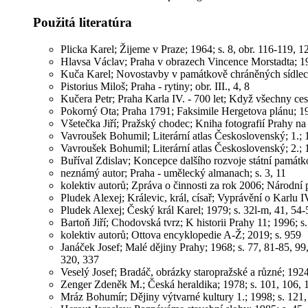
Použitá literatúra
Plicka Karel; Žijeme v Praze; 1964; s. 8, obr. 116-119, 
Hlavsa Václav; Praha v obrazech Vincence Morstadta; 19
Kuča Karel; Novostavby v památkově chráněných sídlech;
Pistorius Miloš; Praha - rytiny; obr. III., 4, 8
Kučera Petr; Praha Karla IV. - 700 let; Když všechny ces
Pokorný Ota; Praha 1791; Faksimile Hergetova plánu; 1
Všetečka Jiří; Pražský chodec; Kniha fotografií Prahy na
Vavroušek Bohumil; Literární atlas Československý; 1.; 1
Vavroušek Bohumil; Literární atlas Československý; 2.; 1
Buříval Zdislav; Koncepce dalšího rozvoje státní památk
neznámý autor; Praha - umělecký almanach; s. 3, 11
kolektiv autorů; Zpráva o činnosti za rok 2006; Národní 
Pludek Alexej; Králevic, král, císař; Vyprávění o Karlu I
Pludek Alexej; Český král Karel; 1979; s. 32l-m, 41, 54-5
Bartoň Jiří; Chodovská tvrz; K historii Prahy 11; 1996; s.
kolektiv autorů; Ottova encyklopedie A-Ž; 2019; s. 959
Janáček Josef; Malé dějiny Prahy; 1968; s. 77, 81-85, 99
320, 337
Veselý Josef; Bradáč, obrázky staropražské a různé; 1924
Zenger Zdeněk M.; Česká heraldika; 1978; s. 101, 106, 
Mráz Bohumír; Dějiny výtvarné kultury 1.; 1998; s. 121,