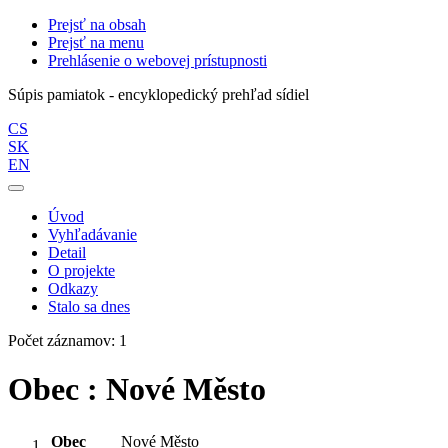
Prejsť na obsah
Prejsť na menu
Prehlásenie o webovej prístupnosti
Súpis pamiatok - encyklopedický prehľad sídiel
CS
SK
EN
Úvod
Vyhľadávanie
Detail
O projekte
Odkazy
Stalo sa dnes
Počet záznamov: 1
Obec : Nové Město
Obec
Nové Město