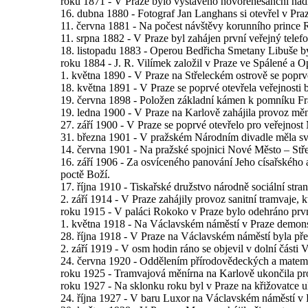
roku 1871 - V Praze bylo vystavěno novorenesanční nádr
16. dubna 1880 - Fotograf Jan Langhans si otevřel v Praz
11. června 1881 - Na počest návštěvy korunního prince
11. srpna 1882 - V Praze byl zahájen první veřejný telef
18. listopadu 1883 - Operou Bedřicha Smetany Libuše b
roku 1884 - J. R. Vilímek založil v Praze ve Spálené a Op
1. května 1890 - V Praze na Střeleckém ostrově se popr
18. května 1891 - V Praze se poprvé otevřela veřejnost
19. června 1898 - Položen základní kámen k pomníku Fr
19. ledna 1900 - V Praze na Karlově zahájila provoz měn
27. září 1900 - V Praze se poprvé otevřelo pro veřejnos
31. března 1901 - V pražském Národním divadle měla sv
14. června 1901 - Na pražské spojnici Nové Město – Stře
16. září 1906 - Za osvíceného panování Jeho císařského 
poctě Boží.
17. října 1910 - Tiskařské družstvo národně sociální str
2. září 1914 - V Praze zahájily provoz sanitní tramvaje,
roku 1915 - V paláci Rokoko v Praze bylo odehráno prvn
1. května 1918 - Na Václavském náměstí v Praze demonst
28. října 1918 - V Praze na Václavském náměstí byla př
2. září 1919 - V osm hodin ráno se objevil v dolní části
24. června 1920 - Oddělením přírodovědeckých a matemati
roku 1925 - Tramvajová měnírna na Karlově ukončila pr
roku 1927 - Na sklonku roku byl v Praze na křižovatce 
24. října 1927 - V baru Luxor na Václavském náměstí v P