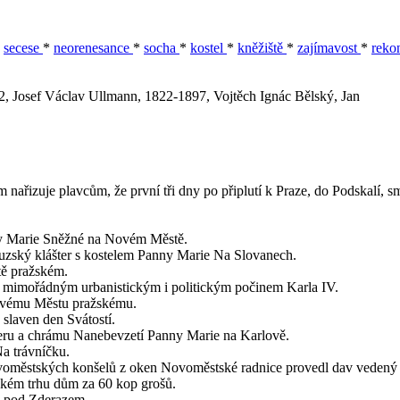
*
secese
*
neorenesance
*
socha
*
kostel
*
kněžiště
*
zajímavost
*
rekon
, Josef Václav
Ullmann, 1822-1897, Vojtěch Ignác
Bělský, Jan
nařizuje plavcům, že první tři dny po připlutí k Praze, do Podskalí, s
anny Marie Sněžné na Novém Městě.
auzský klášter s kostelem Panny Marie Na Slovanech.
tě pražském.
 mimořádným urbanistickým i politickým počinem Karla IV.
Novému Městu pražskému.
laven den Svátostí.
šteru a chrámu Nanebevzetí Panny Marie na Karlově.
Na trávníčku.
 novoměstských konšelů z oken Novoměstské radnice provedl dav veden
ském trhu dům za 60 kop grošů.
e pod Zderazem.