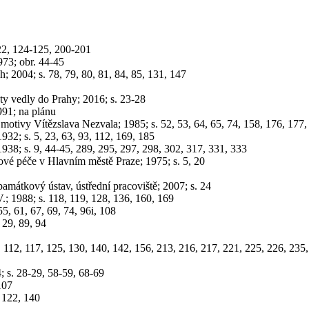
122, 124-125, 200-201
73; obr. 44-45
 2004; s. 78, 79, 80, 81, 84, 85, 131, 147
ty vedly do Prahy; 2016; s. 23-28
991; na plánu
 motivy Vítězslava Nezvala; 1985; s. 52, 53, 64, 65, 74, 158, 176, 177,
932; s. 5, 23, 63, 93, 112, 169, 185
938; s. 9, 44-45, 289, 295, 297, 298, 302, 317, 331, 333
ové péče v Hlavním městě Praze; 1975; s. 5, 20
památkový ústav, ústřední pracoviště; 2007; s. 24
V.; 1988; s. 118, 119, 128, 136, 160, 169
5, 61, 67, 69, 74, 96i, 108
 29, 89, 94
, 112, 117, 125, 130, 140, 142, 156, 213, 216, 217, 221, 225, 226, 235
; s. 28-29, 58-59, 68-69
107
 122, 140