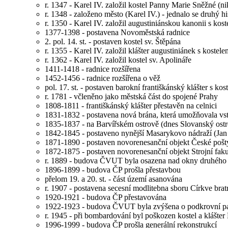
r. 1347 - Karel IV. založil kostel Panny Marie Sněžné (ni
r. 1348 - založeno město (Karel IV.) - jednalo se druhý h
r. 1350 - Karel IV. založil augustiniánskou kanonii s ko
1377-1398 - postavena Novoměstská radnice
2. pol. 14. st. - postaven kostel sv. Štěpána
r. 1355 - Karel IV. založil klášter augustiniánek s kostel
r. 1362 - Karel IV. založil kostel sv. Apolináře
1411-1418 - radnice rozšířena
1452-1456 - radnice rozšířena o věž
pol. 17. st. - postaven barokní františkánský klášter s k
r. 1781 - včleněno jako městská část do spojené Prahy
1808-1811 - františkánský klášter přestavěn na celnici
1831-1832 - postavena nová brána, která umožňovala vst
1835-1837 - na Barvířském ostrově (dnes Slovanský ostr
1842-1845 - postaveno nynější Masarykovo nádraží (Jan 
1871-1890 - postaven novorenesanční objekt České pošty 
1872-1875 - postaven novorenesanční objekt Strojní fa
r. 1889 - budova ČVUT byla osazena nad okny druhého 
1896-1899 - budova ČP prošla přestavbou
přelom 19. a 20. st. - část území asanována
r. 1907 - postavena secesní modlitebna sboru Církve brat
1920-1921 - budova ČP přestavována
1922-1923 - budova ČVUT byla zvýšena o podkrovní pa
r. 1945 - při bombardování byl poškozen kostel a klášte
1996-1999 - budova ČP prošla generální rekonstrukcí