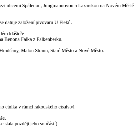
or mezi ulicemi Spálenou, Jungmannovou a Lazarskou na Novém Městě
se datuje založení pivovaru U Fleků.
lém klášteře.
ana Benona Falka z Falkenberku.
: Hradčany, Malou Stranu, Staré Město a Nové Město.
o etnika v rámci rakouského císařství.
še.
 stala později jeho součástí).