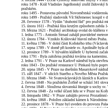
roku 1478 - Král Vladislav Jagellonský zrušil židovský
pražském.
roku 1495 - Postavena původní Novoměstská vodárenská
roku 1499 - Pražský sladovník Vít Skřemenec koupil v dn
28. července 1578 - Vydán "drahotní řád" pro pražská mě
15. února 1611 - Pražská lůza krutým způsobem zabila 1
19. března 1621 - Pražský arcibiskup svolal do kláštera
1. ledna 1775 - Antonín Strnad zahájil pravidelné meteo
12. února 1784 - Vzniklo Královské hlavní město Praha.
11. května 1786 - V dolní části Koňského trhu (Václavsk
17. srpna 1789 - V domě při kostele sv. Apolináře byla z
12. prosince 1789 - V bývalém klášteře U hybernů začalo
roku 1791 - Byla založena pražská továrna na kameninu.
2. ledna 1791 - V Praze na Karlově náměstí byla otevřen
roku 1843 - Do pražské restaurace U Pinkasů bylo poprv
20. srpna 1845 - V Praze na dnešním Masarykově nádraží
15. září 1847 - V ulicích Starého a Nového Města Pražs
11. března 1848 - Ve Svatováclavských lázních u Karlova
2. června 1848 - Na pražském Žofíně se schází 341 slova
4. června 1848 - Sloužena slovanská liturgie u sochy sv
12. června 1848 - Za velké účasti lidu se v Praze na Ko
18. listopadu 1862 - V Praze zahájilo provoz Prozatímní 
16. května 1868 - Položen základní kámen k Národnímu 
22. prosince 1878 - V Praze byl uveden do provozu Pal