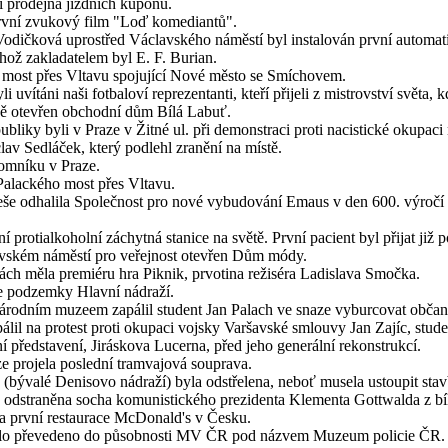
í prodejna jízdních kuponů.
rvní zvukový film "Loď komediantů".
a Vodičková uprostřed Václavského náměstí byl instalován první automat
ehož zakladatelem byl E. F. Burian.
v most přes Vltavu spojující Nové město se Smíchovem.
ítáni naši fotbaloví reprezentanti, kteří přijeli z mistrovství světa, k
tně otevřen obchodní dům Bílá Labuť.
liky byli v Praze v Žitné ul. při demonstraci proti nacistické okupaci 
av Sedláček, který podlehl zranění na místě.
omníku v Praze.
Palackého most přes Vltavu.
neše odhalila Společnost pro nové vybudování Emaus v den 600. výročí 
 protialkoholní záchytná stanice na světě. První pacient byl přijat již p
lavském náměstí pro veřejnost otevřen Dům módy.
h měla premiéru hra Piknik, prvotina režiséra Ladislava Smočka.
ce podzemky Hlavní nádraží.
rodním muzeem zapálil student Jan Palach ve snaze vyburcovat občansk
lil na protest proti okupaci vojsky Varšavské smlouvy Jan Zajíc, stu
 představení, Jiráskova Lucerna, před jeho generální rekonstrukcí.
e projela poslední tramvajová souprava.
bývalé Denisovo nádraží) byla odstřelena, neboť musela ustoupit stavb
 odstraněna socha komunistického prezidenta Klementa Gottwalda z b
na první restaurace McDonald's v Česku.
ylo převedeno do působnosti MV ČR pod názvem Muzeum policie ČR.