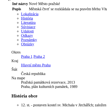
Iné názvy
Nové Město pražské
Popis
Městská čtvrť se rozkládala se na pravém břehu Vlta
Lokalizácia
História
Literatúra
Súvisiace
Udalosti
Odkazy
Poznámky
Obrázky
Okres
Praha 1
Praha 2
Kraj
Hlavní město Praha
Štát
Česká republika
Na mape
Pražská památková rezervace, 2013
Praha, plán kulturních památek, 1989
História obce
12. st. - postaven kostel sv. Michala v Jirchářích; založ