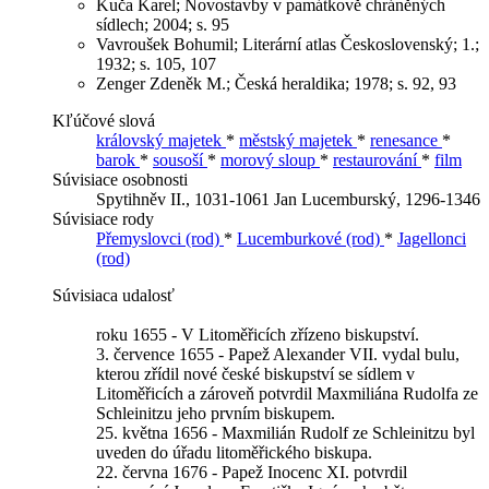
Kuča Karel; Novostavby v památkově chráněných
sídlech; 2004; s. 95
Vavroušek Bohumil; Literární atlas Československý; 1.;
1932; s. 105, 107
Zenger Zdeněk M.; Česká heraldika; 1978; s. 92, 93
Kľúčové slová
královský majetek
*
městský majetek
*
renesance
*
barok
*
sousoší
*
morový sloup
*
restaurování
*
film
Súvisiace osobnosti
Spytihněv II., 1031-1061
Jan Lucemburský, 1296-1346
Súvisiace rody
Přemyslovci (rod)
*
Lucemburkové (rod)
*
Jagellonci
(rod)
Súvisiaca udalosť
roku 1655 - V Litoměřicích zřízeno biskupství.
3. července 1655 - Papež Alexander VII. vydal bulu,
kterou zřídil nové české biskupství se sídlem v
Litoměřicích a zároveň potvrdil Maxmiliána Rudolfa ze
Schleinitzu jeho prvním biskupem.
25. května 1656 - Maxmilián Rudolf ze Schleinitzu byl
uveden do úřadu litoměřického biskupa.
22. června 1676 - Papež Inocenc XI. potvrdil