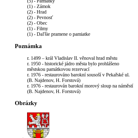
(5) - Pamiatky
(1) - Zámok
(2) - Hrad
(2) - Pevnosť
(2) - Obec
(1) - Filmy
(1) - Daľšie pramene o pamiatke
Poznámka
r. 1499 – král Vladislav II. věnoval hrad městu
r. 1950 - historické jádro města bylo prohlášeno
městskou památkovou rezervací
r. 1976 - restaurováno barokní sousoší v Pekařské ul.
(B. Najdenov, H. Forstová)
r. 1976 - restaurován barokní morový sloup na náměstí
(B. Najdenov, H. Forstová)
Obrázky