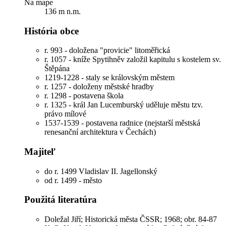
Na mape
136 m n.m.
História obce
r. 993 - doložena "provicie" litoměřická
r. 1057 - kníže Spytihněv založil kapitulu s kostelem sv.
Štěpána
1219-1228 - staly se královským městem
r. 1257 - doloženy městské hradby
r. 1298 - postavena škola
r. 1325 - král Jan Lucemburský uděluje městu tzv.
právo mílové
1537-1539 - postavena radnice (nejstarší městská
renesanční architektura v Čechách)
Majiteľ
do r. 1499
Vladislav II. Jagellonský
od r. 1499 - město
Použitá literatúra
Doležal Jiří; Historická města ČSSR; 1968; obr. 84-87