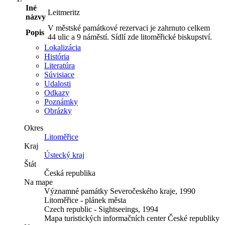
Iné
Leitmeritz
názvy
V městské památkové rezervaci je zahrnuto celkem
Popis
44 ulic a 9 náměstí. Sídlí zde litoměřické biskupství.
Lokalizácia
História
Literatúra
Súvisiace
Udalosti
Odkazy
Poznámky
Obrázky
Okres
Litoměřice
Kraj
Ústecký kraj
Štát
Česká republika
Na mape
Významné památky Severočeského kraje, 1990
Litoměřice - plánek města
Czech republic - Sightseeings, 1994
Mapa turistických informačních center České republiky