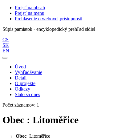
Prejsť na obsah
Prejsť na menu
Prehlásenie o webovej prístupnosti
Súpis pamiatok - encyklopedický prehľad sídiel
CS
SK
EN
Úvod
Vyhľadávanie
Detail
O projekte
Odkazy
Stalo sa dnes
Počet záznamov: 1
Obec : Litoměřice
Obec
Litoměřice