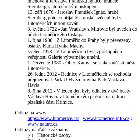
jmenování Jaroslava Františka Ignáce, hraběte
Sternberga, litoměřickým biskupem.
13. září 1676 - Jaroslav František Ignác, hrabě
Sternberg poté co přijal biskupské svěcení byl v
Litoměřicích intronizován.
3. května 1722 - Jan Vratislav z Mitrovic byl uveden do
úřadu litoměřického biskupa.
1. října 1938 - Z Litoměřic do Prahy byly převezeny
ostatky Karla Hynka Máchy.
květen 1958 - V Litoměřicích byla zpřístupněna
veřejnosti Galerie výtvarného umění.
1. července 1980 - Obec Kamýk se stala součástí města
Litoměřice.
26. ledna 2012 - Radnice v Litoměřicích se rozhodla
přejmenovat Park U Hvězdárny na Park Václava
Havla.
8. října 2012 - V jeden den byly odhaleny dvě busty
Václava Havla: v litoměřickém parku a na radnici
plzeňské části Křimice.
Odkaz na www
https://www.litomerice.cz/
;
www.litomerice-info.cz
;
www.nature.cz
Odkazy na ďalšie záznamy
(4) - Historické osoby