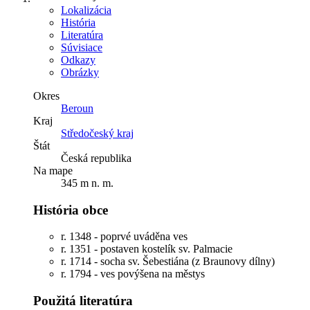
Lokalizácia
História
Literatúra
Súvisiace
Odkazy
Obrázky
Okres
Beroun
Kraj
Středočeský kraj
Štát
Česká republika
Na mape
345 m n. m.
História obce
r. 1348 - poprvé uváděna ves
r. 1351 - postaven kostelík sv. Palmacie
r. 1714 - socha sv. Šebestiána (z Braunovy dílny)
r. 1794 - ves povýšena na městys
Použitá literatúra