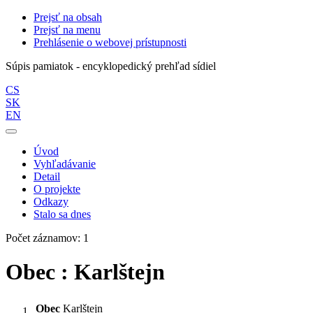
Prejsť na obsah
Prejsť na menu
Prehlásenie o webovej prístupnosti
Súpis pamiatok - encyklopedický prehľad sídiel
CS
SK
EN
Úvod
Vyhľadávanie
Detail
O projekte
Odkazy
Stalo sa dnes
Počet záznamov: 1
Obec : Karlštejn
Obec
Karlštejn