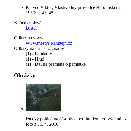
Palivec Viktor; Vlastivědný průvodce Berounskem;
1959; s. 47, 48
Kľúčové slová
kostel
Odkaz na www
www.mestys-karlstejn.cz
Odkazy na ďalšie záznamy
(1) - Pamiatky
(1) - Hrad
(1) - Daľšie pramene o pamiatke
Obrázky
letecký pohled na část obce pod hradem, od východu -
foto z 30. 4. 2010