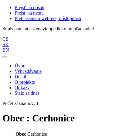
Prejsť na obsah
Prejsť na menu
Prehlásenie o webovej prístupnosti
Súpis pamiatok - encyklopedický prehľad sídiel
CS
SK
EN
Úvod
Vyhľadávanie
Detail
O projekte
Odkazy
Stalo sa dnes
Počet záznamov: 1
Obec : Cerhonice
Obec
Cerhonice