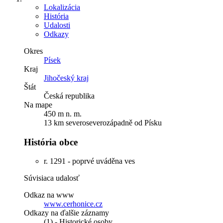
Lokalizácia
História
Udalosti
Odkazy
Okres
Písek
Kraj
Jihočeský kraj
Štát
Česká republika
Na mape
450 m n. m.
13 km severoseverozápadně od Písku
História obce
r. 1291 - poprvé uváděna ves
Súvisiaca udalosť
Odkaz na www
www.cerhonice.cz
Odkazy na ďalšie záznamy
(1) - Historické osoby