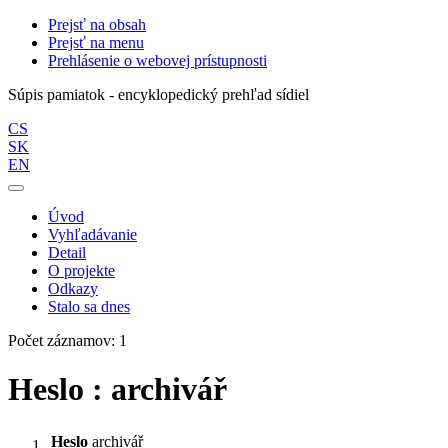
Prejsť na obsah
Prejsť na menu
Prehlásenie o webovej prístupnosti
Súpis pamiatok - encyklopedický prehľad sídiel
CS
SK
EN
Úvod
Vyhľadávanie
Detail
O projekte
Odkazy
Stalo sa dnes
Počet záznamov: 1
Heslo : archivář
Heslo
archivář