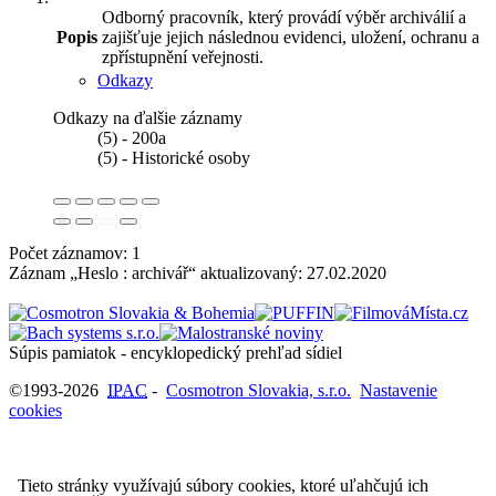
Odborný pracovník, který provádí výběr archiválií a
Popis
zajišťuje jejich následnou evidenci, uložení, ochranu a
zpřístupnění veřejnosti.
Odkazy
Odkazy na ďalšie záznamy
(5) - 200a
(5) - Historické osoby
Počet záznamov: 1
Záznam „Heslo : archivář“ aktualizovaný:
27.02.2020
Súpis pamiatok - encyklopedický prehľad sídiel
©1993-2026
IPAC
-
Cosmotron Slovakia, s.r.o.
Nastavenie
cookies
Tieto stránky využívajú súbory cookies, ktoré uľahčujú ich