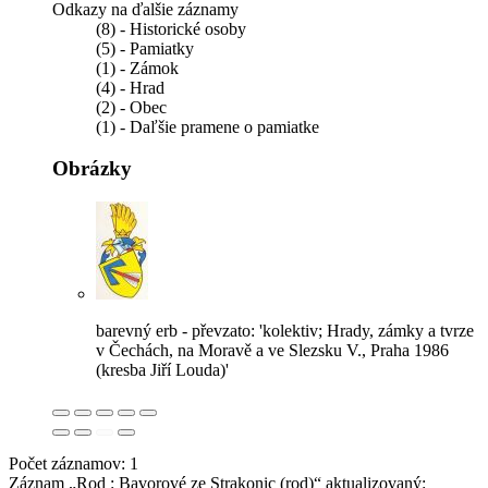
Odkazy na ďalšie záznamy
(8) - Historické osoby
(5) - Pamiatky
(1) - Zámok
(4) - Hrad
(2) - Obec
(1) - Daľšie pramene o pamiatke
Obrázky
barevný erb - převzato: 'kolektiv; Hrady, zámky a tvrze
v Čechách, na Moravě a ve Slezsku V., Praha 1986
(kresba Jiří Louda)'
Počet záznamov: 1
Záznam „Rod : Bavorové ze Strakonic (rod)“ aktualizovaný: