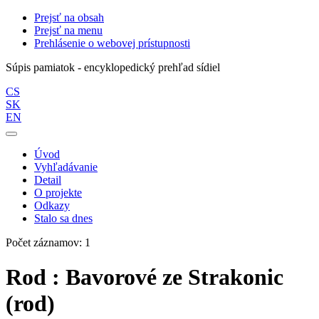
Prejsť na obsah
Prejsť na menu
Prehlásenie o webovej prístupnosti
Súpis pamiatok - encyklopedický prehľad sídiel
CS
SK
EN
Úvod
Vyhľadávanie
Detail
O projekte
Odkazy
Stalo sa dnes
Počet záznamov: 1
Rod : Bavorové ze Strakonic
(rod)