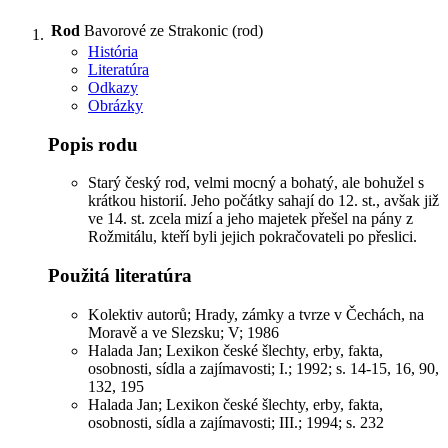
Rod
Bavorové ze Strakonic (rod)
História
Literatúra
Odkazy
Obrázky
Popis rodu
Starý český rod, velmi mocný a bohatý, ale bohužel s
krátkou historií. Jeho počátky sahají do 12. st., avšak již
ve 14. st. zcela mizí a jeho majetek přešel na pány z
Rožmitálu, kteří byli jejich pokračovateli po přeslici.
Použitá literatúra
Kolektiv autorů; Hrady, zámky a tvrze v Čechách, na
Moravě a ve Slezsku; V; 1986
Halada Jan; Lexikon české šlechty, erby, fakta,
osobnosti, sídla a zajímavosti; I.; 1992; s. 14-15, 16, 90,
132, 195
Halada Jan; Lexikon české šlechty, erby, fakta,
osobnosti, sídla a zajímavosti; III.; 1994; s. 232