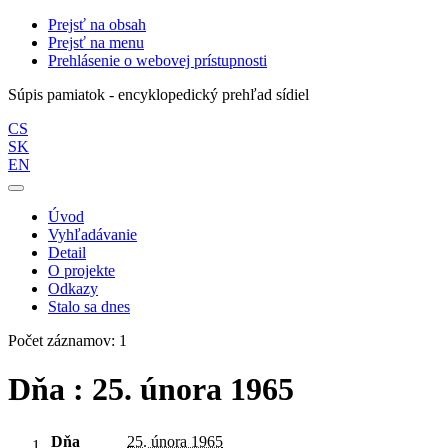
Prejsť na obsah
Prejsť na menu
Prehlásenie o webovej prístupnosti
Súpis pamiatok - encyklopedický prehľad sídiel
CS
SK
EN
Úvod
Vyhľadávanie
Detail
O projekte
Odkazy
Stalo sa dnes
Počet záznamov: 1
Dňa : 25. února 1965
Dňa
25. února 1965