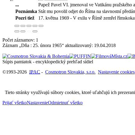
...
Papež Pavel VI. jmenoval ve Vatikánu pražského a
Poznámka
Stát mu povolil odjet do Říma na slavnostní předání
Pozri tiež
17. května 1969 - V exilu v Římě zemřel římskokat
Počet záznamov: 1
Záznam „Dňa : 25. února 1965“ aktualizovaný:
19.04.2018
Súpis pamiatok - encyklopedický prehľad sídiel
©1993-2026
IPAC
-
Cosmotron Slovakia, s.r.o.
Nastavenie cookies
Tieto stránky využívajú súbory cookies, ktoré uľahčujú ich prezeran
Prijať všetko
Nastavenie
Odmietnuť všetko