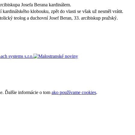
rcibiskupa Josefa Berana kardinálem
.
 kardinálského klobouku, zpět do vlasti se však už nesměl vrátit.
olický teolog a duchovní Josef Beran, 33. arcibiskup pražský.
ie. Ďalšie informácie o tom
ako používame cookies
.