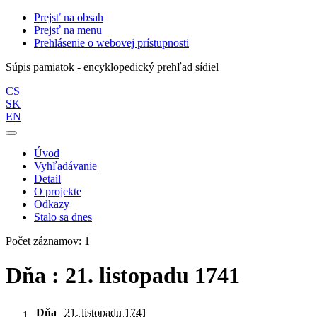
Prejsť na obsah
Prejsť na menu
Prehlásenie o webovej prístupnosti
Súpis pamiatok - encyklopedický prehľad sídiel
CS
SK
EN
Úvod
Vyhľadávanie
Detail
O projekte
Odkazy
Stalo sa dnes
Počet záznamov: 1
Dňa : 21. listopadu 1741
Dňa
21. listopadu 1741