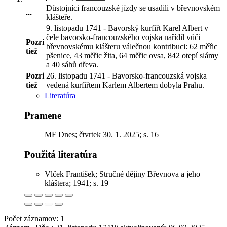
Důstojníci francouzské jízdy se usadili v břevnovském
...
klášteře
.
9. listopadu 1741 - Bavorský kurfiřt Karel Albert v
čele bavorsko-francouzského vojska nařídil vůči
Pozri
břevnovskému klášteru válečnou kontribuci: 62 měřic
tiež
pšenice, 43 měřic žita, 64 měřic ovsa, 842 otepí slámy
a 40 sáhů dřeva.
Pozri
26. listopadu 1741 - Bavorsko-francouzská vojska
tiež
vedená kurfiřtem Karlem Albertem dobyla Prahu.
Literatúra
Pramene
MF Dnes; čtvrtek 30. 1. 2025; s. 16
Použitá literatúra
Vlček František; Stručné dějiny Břevnova a jeho
kláštera; 1941; s. 19
Počet záznamov: 1