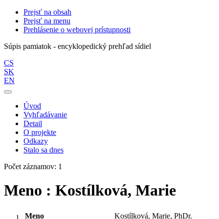
Prejsť na obsah
Prejsť na menu
Prehlásenie o webovej prístupnosti
Súpis pamiatok - encyklopedický prehľad sídiel
CS
SK
EN
Úvod
Vyhľadávanie
Detail
O projekte
Odkazy
Stalo sa dnes
Počet záznamov: 1
Meno : Kostílková, Marie
Meno
Kostílková, Marie, PhDr.