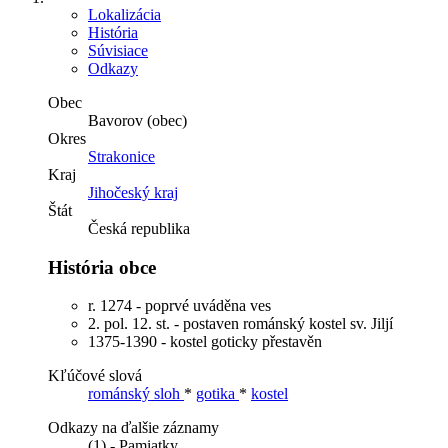
Lokalizácia
História
Súvisiace
Odkazy
Obec
Bavorov (obec)
Okres
Strakonice
Kraj
Jihočeský kraj
Štát
Česká republika
História obce
r. 1274 - poprvé uváděna ves
2. pol. 12. st. - postaven románský kostel sv. Jiljí
1375-1390 - kostel goticky přestavěn
Kľúčové slová
románský sloh
*
gotika
*
kostel
Odkazy na ďalšie záznamy
(1) - Pamiatky