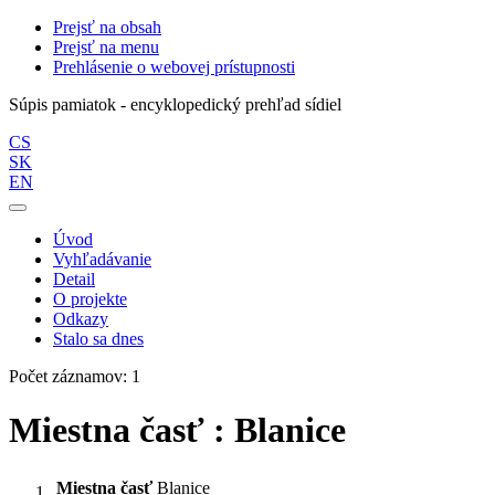
Prejsť na obsah
Prejsť na menu
Prehlásenie o webovej prístupnosti
Súpis pamiatok - encyklopedický prehľad sídiel
CS
SK
EN
Úvod
Vyhľadávanie
Detail
O projekte
Odkazy
Stalo sa dnes
Počet záznamov: 1
Miestna časť : Blanice
Miestna časť
Blanice