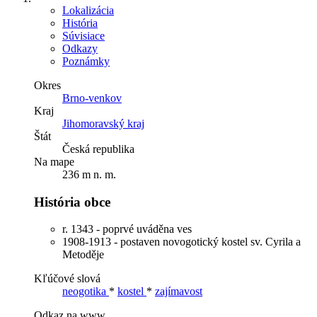
Lokalizácia
História
Súvisiace
Odkazy
Poznámky
Okres
Brno-venkov
Kraj
Jihomoravský kraj
Štát
Česká republika
Na mape
236 m n. m.
História obce
r. 1343 - poprvé uváděna ves
1908-1913 - postaven novogotický kostel sv. Cyrila a
Metoděje
Kľúčové slová
neogotika
*
kostel
*
zajímavost
Odkaz na www