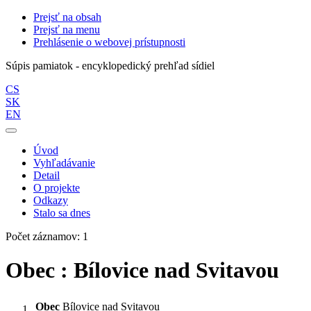
Prejsť na obsah
Prejsť na menu
Prehlásenie o webovej prístupnosti
Súpis pamiatok - encyklopedický prehľad sídiel
CS
SK
EN
Úvod
Vyhľadávanie
Detail
O projekte
Odkazy
Stalo sa dnes
Počet záznamov: 1
Obec : Bílovice nad Svitavou
Obec
Bílovice nad Svitavou