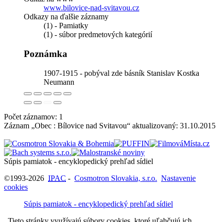
www.bilovice-nad-svitavou.cz
Odkazy na ďalšie záznamy
(1) - Pamiatky
(1) - súbor predmetových kategórií
Poznámka
1907-1915 - pobýval zde básník Stanislav Kostka
Neumann
Počet záznamov: 1
Záznam „Obec : Bílovice nad Svitavou“ aktualizovaný:
31.10.2015
Súpis pamiatok - encyklopedický prehľad sídiel
©1993-2026
IPAC
-
Cosmotron Slovakia, s.r.o.
Nastavenie
cookies
Súpis pamiatok - encyklopedický prehľad sídiel
Tieto stránky využívajú súbory cookies, ktoré uľahčujú ich