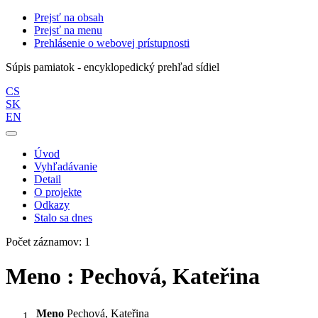
Prejsť na obsah
Prejsť na menu
Prehlásenie o webovej prístupnosti
Súpis pamiatok - encyklopedický prehľad sídiel
CS
SK
EN
Úvod
Vyhľadávanie
Detail
O projekte
Odkazy
Stalo sa dnes
Počet záznamov: 1
Meno : Pechová, Kateřina
Meno
Pechová, Kateřina