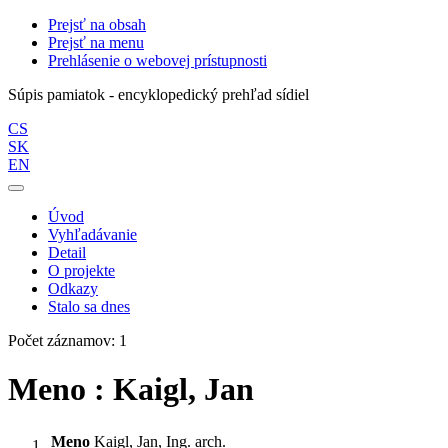
Prejsť na obsah
Prejsť na menu
Prehlásenie o webovej prístupnosti
Súpis pamiatok - encyklopedický prehľad sídiel
CS
SK
EN
Úvod
Vyhľadávanie
Detail
O projekte
Odkazy
Stalo sa dnes
Počet záznamov: 1
Meno : Kaigl, Jan
Meno
Kaigl, Jan, Ing. arch.