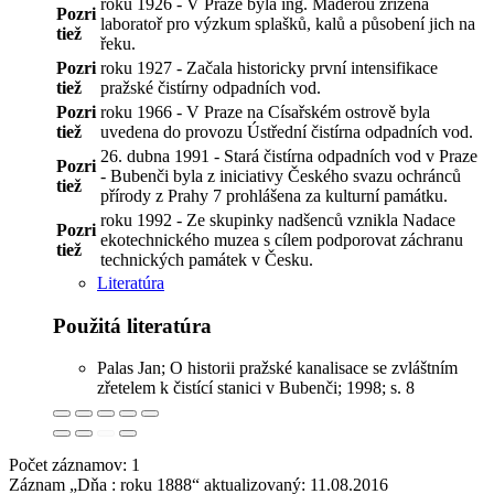
roku 1926 - V Praze byla ing. Maděrou zřízena
Pozri
laboratoř pro výzkum splašků, kalů a působení jich na
tiež
řeku.
Pozri
roku 1927 - Začala historicky první intensifikace
tiež
pražské čistírny odpadních vod.
Pozri
roku 1966 - V Praze na Císařském ostrově byla
tiež
uvedena do provozu Ústřední čistírna odpadních vod.
26. dubna 1991 - Stará čistírna odpadních vod v Praze
Pozri
- Bubenči byla z iniciativy Českého svazu ochránců
tiež
přírody z Prahy 7 prohlášena za kulturní památku.
roku 1992 - Ze skupinky nadšenců vznikla Nadace
Pozri
ekotechnického muzea s cílem podporovat záchranu
tiež
technických památek v Česku.
Literatúra
Použitá literatúra
Palas Jan; O historii pražské kanalisace se zvláštním
zřetelem k čistící stanici v Bubenči; 1998; s. 8
Počet záznamov: 1
Záznam „Dňa : roku 1888“ aktualizovaný:
11.08.2016