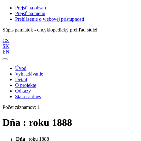
Prejsť na obsah
Prejsť na menu
Prehlásenie o webovej prístupnosti
Súpis pamiatok - encyklopedický prehľad sídiel
CS
SK
EN
Úvod
Vyhľadávanie
Detail
O projekte
Odkazy
Stalo sa dnes
Počet záznamov: 1
Dňa : roku 1888
Dňa
roku 1888