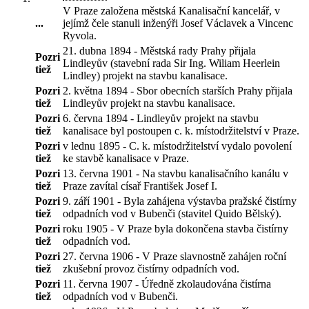
V Praze založena městská Kanalisační kancelář, v
...
jejímž čele stanuli inženýři Josef Václavek a Vincenc
Ryvola
.
21. dubna 1894 - Městská rady Prahy přijala
Pozri
Lindleyův (stavební rada Sir Ing. Wiliam Heerlein
tiež
Lindley) projekt na stavbu kanalisace.
Pozri
2. května 1894 - Sbor obecních starších Prahy přijala
tiež
Lindleyův projekt na stavbu kanalisace.
Pozri
6. června 1894 - Lindleyův projekt na stavbu
tiež
kanalisace byl postoupen c. k. místodržitelství v Praze.
Pozri
v lednu 1895 - C. k. místodržitelství vydalo povolení
tiež
ke stavbě kanalisace v Praze.
Pozri
13. června 1901 - Na stavbu kanalisačního kanálu v
tiež
Praze zavítal císař František Josef I.
Pozri
9. září 1901 - Byla zahájena výstavba pražské čistírny
tiež
odpadních vod v Bubenči (stavitel Quido Bělský).
Pozri
roku 1905 - V Praze byla dokončena stavba čistírny
tiež
odpadních vod.
Pozri
27. června 1906 - V Praze slavnostně zahájen roční
tiež
zkušební provoz čistírny odpadních vod.
Pozri
11. června 1907 - Úředně zkolaudována čistírna
tiež
odpadních vod v Bubenči.