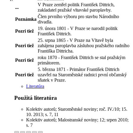
V Praze zemřel politik František Dittrich,
...
zakladatel pražské vltavské paroplavby
.
Člen prvního výboru pro stavbu Národního
Poznámka
divadla.
19. února 1801 - V Praze se narodil politik
Pozri tiež
František Dittrich.
25. srpna 1865 - V Praze na Vltavě byla
Pozri tiež
zahájena paroplavba zásluhou pražského radního
Františka Dittricha.
roku 1870 - František Dittrich se stal pražským
Pozri tiež
primátorem.
5. března 1871 - Primátor František Dittrich
Pozri tiež
uzavřel na Staroměstské radnici první občanský
sňatek v Praze.
Literatúra
Použitá literatúra
Kolektiv autorů; Staroměstské noviny; roč. IV./10; 15.
10. 2013; s. 7, 11
Kolektiv autorů; Malostranské noviny; 12; srpen 2010;
s. 7