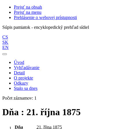
Prejsť na obsah
Prejsť na menu
Prehlásenie o webovej prístupnosti
Súpis pamiatok - encyklopedický prehľad sídiel
CS
SK
EN
Úvod
Vyhľadávanie
Detail
O projekte
Odkazy
Stalo sa dnes
Počet záznamov: 1
Dňa : 21. října 1875
Dňa
21. října 1875