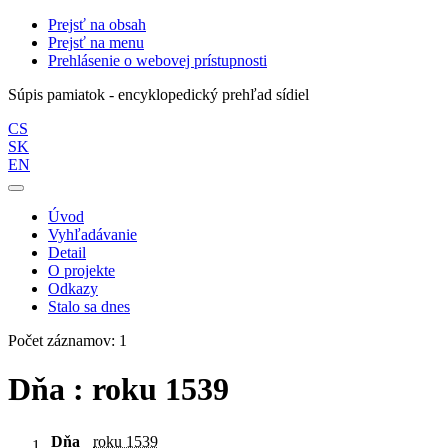
Prejsť na obsah
Prejsť na menu
Prehlásenie o webovej prístupnosti
Súpis pamiatok - encyklopedický prehľad sídiel
CS
SK
EN
Úvod
Vyhľadávanie
Detail
O projekte
Odkazy
Stalo sa dnes
Počet záznamov: 1
Dňa : roku 1539
Dňa
roku 1539