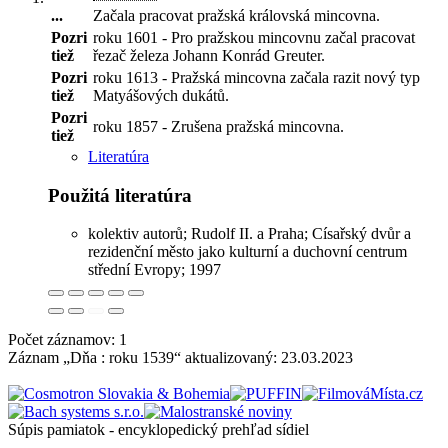
...
Začala pracovat pražská královská mincovna
.
Pozri
roku 1601 - Pro pražskou mincovnu začal pracovat
tiež
řezač železa Johann Konrád Greuter.
Pozri
roku 1613 - Pražská mincovna začala razit nový typ
tiež
Matyášových dukátů.
Pozri
roku 1857 - Zrušena pražská mincovna.
tiež
Literatúra
Použitá literatúra
kolektiv autorů; Rudolf II. a Praha; Císařský dvůr a
rezidenční město jako kulturní a duchovní centrum
střední Evropy; 1997
Počet záznamov: 1
Záznam „Dňa : roku 1539“ aktualizovaný:
23.03.2023
Súpis pamiatok - encyklopedický prehľad sídiel