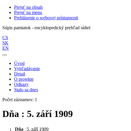
Prejsť na obsah
Prejsť na menu
Prehlásenie o webovej prístupnosti
Súpis pamiatok - encyklopedický prehľad sídiel
CS
SK
EN
Úvod
Vyhľadávanie
Detail
O projekte
Odkazy
Stalo sa dnes
Počet záznamov: 1
Dňa : 5. září 1909
Dňa
5. září 1909