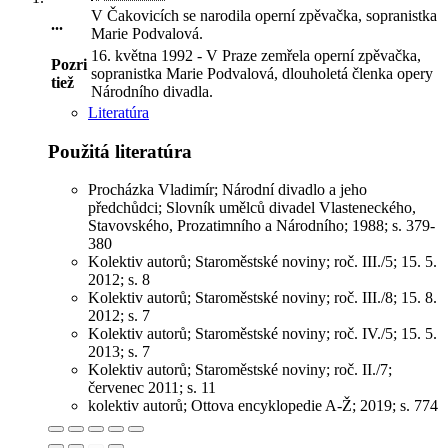
V Čakovicích se narodila operní zpěvačka, sopranistka
...
Marie Podvalová
.
16. května 1992 - V Praze zemřela operní zpěvačka,
Pozri
sopranistka Marie Podvalová, dlouholetá členka opery
tiež
Národního divadla.
Literatúra
Použitá literatúra
Procházka Vladimír; Národní divadlo a jeho
předchůdci; Slovník umělců divadel Vlasteneckého,
Stavovského, Prozatimního a Národního; 1988; s. 379-
380
Kolektiv autorů; Staroměstské noviny; roč. III./5; 15. 5.
2012; s. 8
Kolektiv autorů; Staroměstské noviny; roč. III./8; 15. 8.
2012; s. 7
Kolektiv autorů; Staroměstské noviny; roč. IV./5; 15. 5.
2013; s. 7
Kolektiv autorů; Staroměstské noviny; roč. II./7;
červenec 2011; s. 11
kolektiv autorů; Ottova encyklopedie A-Ž; 2019; s. 774