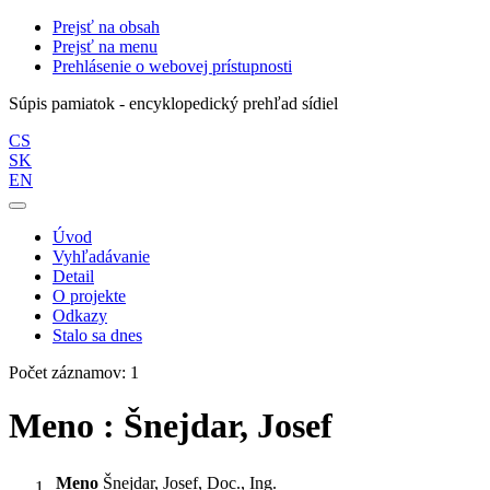
Prejsť na obsah
Prejsť na menu
Prehlásenie o webovej prístupnosti
Súpis pamiatok - encyklopedický prehľad sídiel
CS
SK
EN
Úvod
Vyhľadávanie
Detail
O projekte
Odkazy
Stalo sa dnes
Počet záznamov: 1
Meno : Šnejdar, Josef
Meno
Šnejdar, Josef, Doc., Ing.