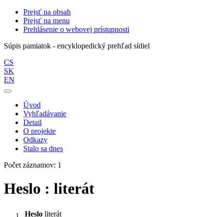
Prejsť na obsah
Prejsť na menu
Prehlásenie o webovej prístupnosti
Súpis pamiatok - encyklopedický prehľad sídiel
CS
SK
EN
Úvod
Vyhľadávanie
Detail
O projekte
Odkazy
Stalo sa dnes
Počet záznamov: 1
Heslo : literát
Heslo
literát