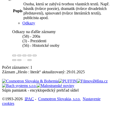
Osoba, která se zabývá tvorbou vlastních textů. Např.
básník (tvůrce poezie), dramatik (tvůrce divadelních
Popis
představení), spisovatel (tvůrce literárních textů),
publicista apod.
Odkazy
Odkazy na ďalšie záznamy
(58) - 200a
(3) - Prezidenti
(56) - Historické osoby
Počet záznamov: 1
Záznam „Heslo : literát“ aktualizovaný:
29.01.2025
Súpis pamiatok - encyklopedický prehľad sídiel
©1993-2026
IPAC
-
Cosmotron Slovakia, s.r.o.
Nastavenie
cookies