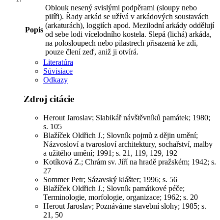
Oblouk nesený svislými podpěrami (sloupy nebo
pilíři). Řady arkád se užívá v arkádových soustavách
(arkaturách), loggiích apod. Mezilodní arkády oddělují
Popis
od sebe lodi vícelodního kostela. Slepá (lichá) arkáda,
na polosloupech nebo pilastrech přisazená ke zdi,
pouze člení zeď, aniž ji otvírá.
Literatúra
Súvisiace
Odkazy
Zdroj citácie
Herout Jaroslav; Slabikář návštěvníků památek; 1980;
s. 105
Blažíček Oldřich J.; Slovník pojmů z dějin umění;
Názvosloví a tvarosloví architektury, sochařství, malby
a užitého umění; 1991; s. 21, 119, 129, 192
Kotíková Z.; Chrám sv. Jiří na hradě pražském; 1942; s.
27
Sommer Petr; Sázavský klášter; 1996; s. 56
Blažíček Oldřich J.; Slovník památkové péče;
Terminologie, morfologie, organizace; 1962; s. 20
Herout Jaroslav; Poznáváme stavební slohy; 1985; s.
21, 50