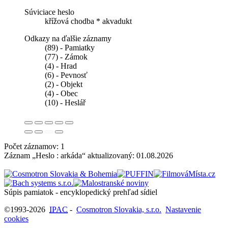
Súviciace heslo
křížová chodba *
akvadukt
Odkazy na ďalšie záznamy
(89) - Pamiatky
(77) - Zámok
(4) - Hrad
(6) - Pevnosť
(2) - Objekt
(4) - Obec
(10) - Heslář
Počet záznamov: 1
Záznam „Heslo : arkáda“ aktualizovaný:
01.08.2026
Súpis pamiatok - encyklopedický prehľad sídiel
©1993-2026
IPAC
-
Cosmotron Slovakia, s.r.o.
Nastavenie
cookies