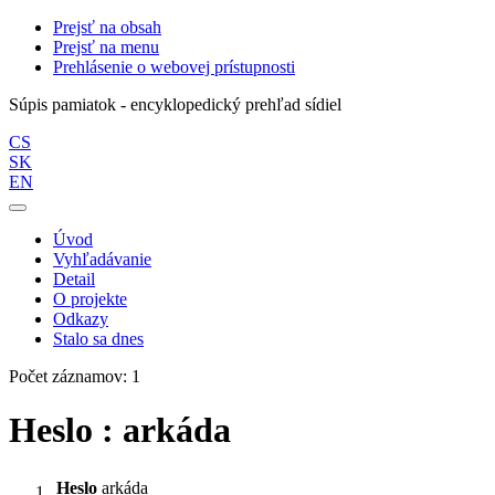
Prejsť na obsah
Prejsť na menu
Prehlásenie o webovej prístupnosti
Súpis pamiatok - encyklopedický prehľad sídiel
CS
SK
EN
Úvod
Vyhľadávanie
Detail
O projekte
Odkazy
Stalo sa dnes
Počet záznamov: 1
Heslo : arkáda
Heslo
arkáda