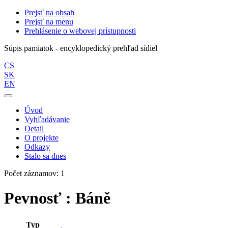
Prejsť na obsah
Prejsť na menu
Prehlásenie o webovej prístupnosti
Súpis pamiatok - encyklopedický prehľad sídiel
CS
SK
EN
Úvod
Vyhľadávanie
Detail
O projekte
Odkazy
Stalo sa dnes
Počet záznamov: 1
Pevnosť : Báně
Typ