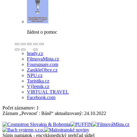
žádost o pomoc
hrady.cz
FilmovaMista.cz
Foursquare.com
ZanikleObce.cz
NPU.cz
Turistika.cz
Výletnik.cz
VIRTUAL TRAVEL
Facebook.com
Počet záznamov: 1
Záznam „Pevnosť : Báně“ aktualizovaný:
24.10.2022
Súpis pamiatok - encyklopedický prehľad sídiel