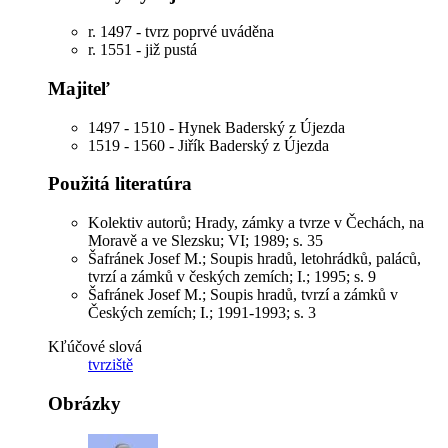
r. 1497 - tvrz poprvé uváděna
r. 1551 - již pustá
Majiteľ
1497 - 1510 - Hynek Baderský z Újezda
1519 - 1560 - Jiřík Baderský z Újezda
Použitá literatúra
Kolektiv autorů; Hrady, zámky a tvrze v Čechách, na
Moravě a ve Slezsku; VI; 1989; s. 35
Šafránek Josef M.; Soupis hradů, letohrádků, paláců,
tvrzí a zámků v českých zemích; I.; 1995; s. 9
Šafránek Josef M.; Soupis hradů, tvrzí a zámků v
Českých zemích; I.; 1991-1993; s. 3
Kľúčové slová
tvrziště
Obrázky