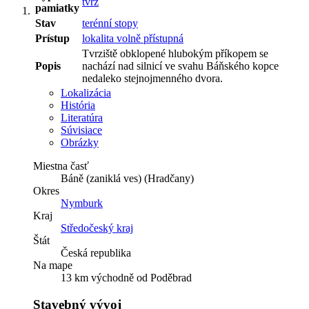
tvrz
pamiatky
Stav
terénní stopy
Prístup
lokalita volně přístupná
Tvrziště obklopené hlubokým příkopem se
Popis
nachází nad silnicí ve svahu Báňského kopce
nedaleko stejnojmenného dvora.
Lokalizácia
História
Literatúra
Súvisiace
Obrázky
Miestna časť
Báně (zaniklá ves) (Hradčany)
Okres
Nymburk
Kraj
Středočeský kraj
Štát
Česká republika
Na mape
13 km východně od Poděbrad
Stavebný vývoj