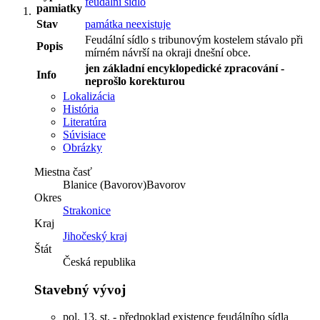
feudální sídlo
pamiatky
Stav
památka neexistuje
Feudální sídlo s tribunovým kostelem stávalo při
Popis
mírném návrší na okraji dnešní obce.
jen základní encyklopedické zpracování -
Info
neprošlo korekturou
Lokalizácia
História
Literatúra
Súvisiace
Obrázky
Miestna časť
Blanice (Bavorov)Bavorov
Okres
Strakonice
Kraj
Jihočeský kraj
Štát
Česká republika
Stavebný vývoj
pol. 13. st. - předpoklad existence feudálního sídla