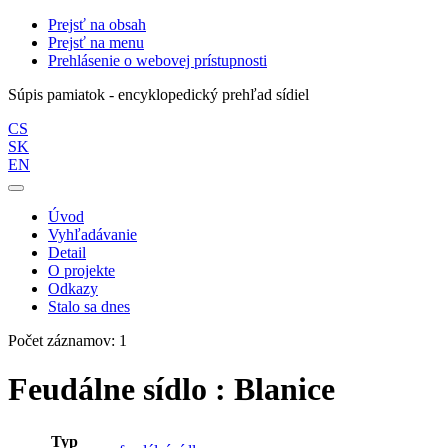
Prejsť na obsah
Prejsť na menu
Prehlásenie o webovej prístupnosti
Súpis pamiatok - encyklopedický prehľad sídiel
CS
SK
EN
Úvod
Vyhľadávanie
Detail
O projekte
Odkazy
Stalo sa dnes
Počet záznamov: 1
Feudálne sídlo : Blanice
Typ