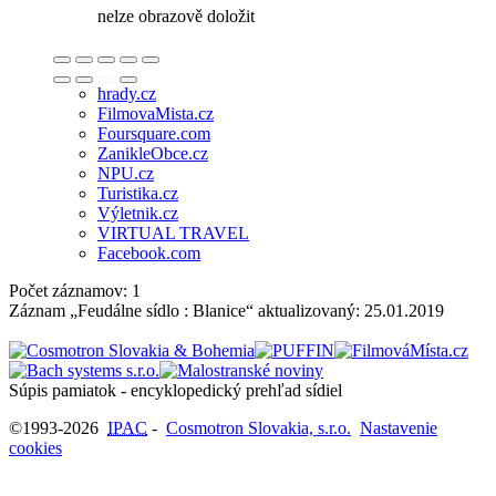
nelze obrazově doložit
hrady.cz
FilmovaMista.cz
Foursquare.com
ZanikleObce.cz
NPU.cz
Turistika.cz
Výletnik.cz
VIRTUAL TRAVEL
Facebook.com
Počet záznamov: 1
Záznam „Feudálne sídlo : Blanice“ aktualizovaný:
25.01.2019
Súpis pamiatok - encyklopedický prehľad sídiel
©1993-2026
IPAC
-
Cosmotron Slovakia, s.r.o.
Nastavenie
cookies