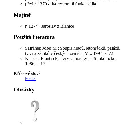
před r. 1379 - dvorec ztratil funkci sídla
Majiteľ
r. 1274 - Jaroslav z Blanice
Použitá literatúra
Šafránek Josef M.; Soupis hradů, letohrádků, paláců,
tvrzí a zámků v českých zemích; VI.; 1997; s. 72
Kašička František; Tvrze a hrádky na Strakonicku;
1986; s. 17
Kľúčové slová
kostel
Obrázky