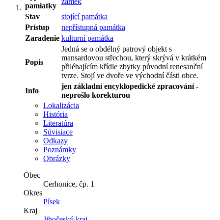
zámek
pamiatky
Stav
stojící památka
Prístup
nepřístupná památka
Zaradenie
kulturní památka
Jedná se o obdélný patrový objekt s
mansardovou střechou, který skrývá v krátkém
Popis
přiléhajícím křídle zbytky původní renesanční
tvrze. Stojí ve dvoře ve východní části obce.
jen základní encyklopedické zpracování -
Info
neprošlo korekturou
Lokalizácia
História
Literatúra
Súvisiace
Odkazy
Poznámky
Obrázky
Obec
Cerhonice
,
čp. 1
Okres
Písek
Kraj
Jihočeský kraj