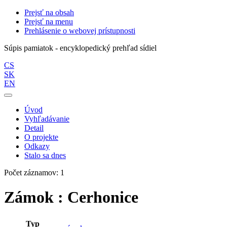
Prejsť na obsah
Prejsť na menu
Prehlásenie o webovej prístupnosti
Súpis pamiatok - encyklopedický prehľad sídiel
CS
SK
EN
Úvod
Vyhľadávanie
Detail
O projekte
Odkazy
Stalo sa dnes
Počet záznamov: 1
Zámok : Cerhonice
Typ