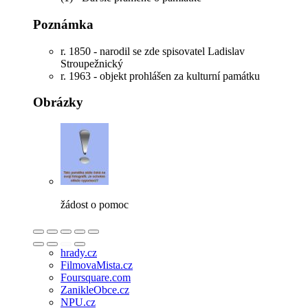
Poznámka
r. 1850 - narodil se zde spisovatel Ladislav
Stroupežnický
r. 1963 - objekt prohlášen za kulturní památku
Obrázky
žádost o pomoc
hrady.cz
FilmovaMista.cz
Foursquare.com
ZanikleObce.cz
NPU.cz