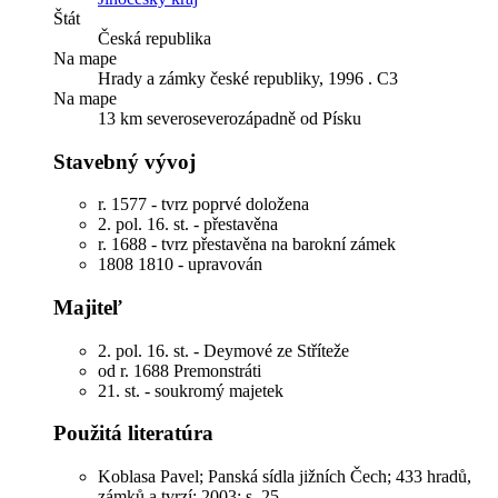
Štát
Česká republika
Na mape
Hrady a zámky české republiky, 1996 . C3
Na mape
13 km severoseverozápadně od Písku
Stavebný vývoj
r. 1577 - tvrz poprvé doložena
2. pol. 16. st. - přestavěna
r. 1688 - tvrz přestavěna na barokní zámek
1808 1810 - upravován
Majiteľ
2. pol. 16. st. - Deymové ze Stříteže
od r. 1688
Premonstráti
21. st. - soukromý majetek
Použitá literatúra
Koblasa Pavel; Panská sídla jižních Čech; 433 hradů,
zámků a tvrzí; 2003; s. 25