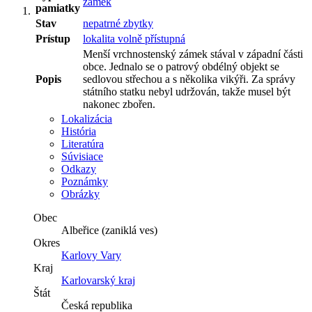
zámek
pamiatky
Stav
nepatrné zbytky
Prístup
lokalita volně přístupná
Menší vrchnostenský zámek stával v západní části
obce. Jednalo se o patrový obdélný objekt se
Popis
sedlovou střechou a s několika vikýři. Za správy
státního statku nebyl udržován, takže musel být
nakonec zbořen.
Lokalizácia
História
Literatúra
Súvisiace
Odkazy
Poznámky
Obrázky
Obec
Albeřice (zaniklá ves)
Okres
Karlovy Vary
Kraj
Karlovarský kraj
Štát
Česká republika