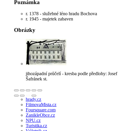
Poznámka
r. 1378 - služebné léno hradu Bochova
r. 1945 - majetek zabaven
Obrázky
jihozápadní průčelí - kresba podle předlohy: Josef
Šafránek st.
hrady.cz
FilmovaMista.cz
Foursquare.com
ZanikleObce.cz
NPU.cz
Turistika.cz
Výletnik.cz