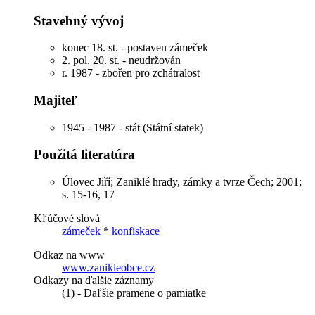
Stavebný vývoj
konec 18. st. - postaven zámeček
2. pol. 20. st. - neudržován
r. 1987 - zbořen pro zchátralost
Majiteľ
1945 - 1987 - stát (Státní statek)
Použitá literatúra
Úlovec Jiří; Zaniklé hrady, zámky a tvrze Čech; 2001;
s. 15-16, 17
Kľúčové slová
zámeček
*
konfiskace
Odkaz na www
www.zanikleobce.cz
Odkazy na ďalšie záznamy
(1) - Daľšie pramene o pamiatke