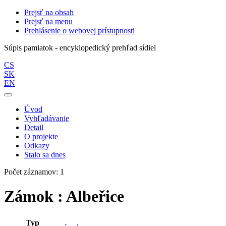
Prejsť na obsah
Prejsť na menu
Prehlásenie o webovej prístupnosti
Súpis pamiatok - encyklopedický prehľad sídiel
CS
SK
EN
Úvod
Vyhľadávanie
Detail
O projekte
Odkazy
Stalo sa dnes
Počet záznamov: 1
Zámok : Albeřice
Typ