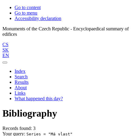
Go to content
Go to menu
Accessibility declaration
Monuments of the Czech Republic - Encyclopaedical summary of
CS
SK
EN
Index
Search
Results
About
Links
What happened this day?
Bibliography
Records found: 3
Your query:
Series = "Má vlast"