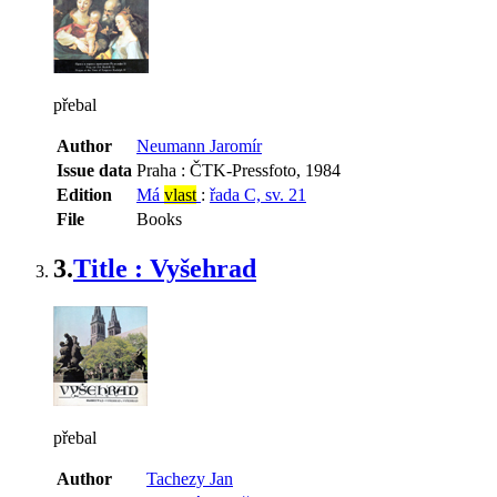
přebal
Author
Neumann Jaromír
Issue data
Praha : ČTK-Pressfoto, 1984
Edition
Má
vlast
:
řada C, sv. 21
File
Books
3.
Title : Vyšehrad
přebal
Author
Tachezy Jan