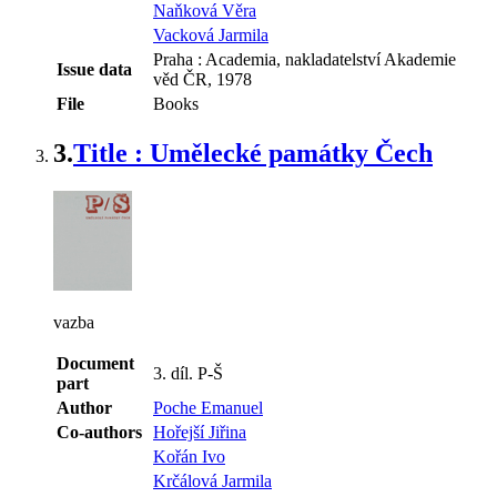
Naňková Věra
Vacková Jarmila
Praha : Academia, nakladatelství Akademie
Issue data
věd ČR, 1978
File
Books
3.
Title : Umělecké památky Čech
vazba
Document
3. díl. P-Š
part
Author
Poche Emanuel
Co-authors
Hořejší Jiřina
Kořán Ivo
Krčálová Jarmila