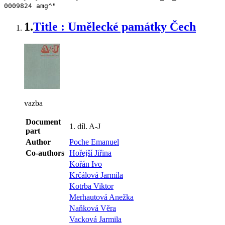
0009824 amg^"
1.
Title : Umělecké památky Čech
vazba
Document
1. díl. A-J
part
Author
Poche Emanuel
Co-authors
Hořejší Jiřina
Kořán Ivo
Krčálová Jarmila
Kotrba Viktor
Merhautová Anežka
Naňková Věra
Vacková Jarmila