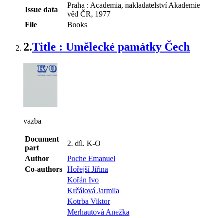
Praha : Academia, nakladatelství Akademie
Issue data
věd ČR, 1977
File
Books
2.
Title : Umělecké památky Čech
vazba
Document
2. díl. K-O
part
Author
Poche Emanuel
Co-authors
Hořejší Jiřina
Kořán Ivo
Krčálová Jarmila
Kotrba Viktor
Merhautová Anežka