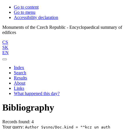
Go to content
Go to menu
Accessibility declaration
Monuments of the Czech Republic - Encyclopaedical summary of
CS
SK
EN
Index
Search
Results
About
Links
What happened this day?
Bibliography
Records found: 4
Your query:
Author Sysno/Doc.kind = "^kcz_un_auth