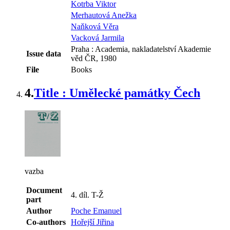
Kotrba Viktor
Merhautová Anežka
Naňková Věra
Vacková Jarmila
Praha : Academia, nakladatelství Akademie
Issue data
věd ČR, 1980
File
Books
4.
Title : Umělecké památky Čech
vazba
Document
4. díl. T-Ž
part
Author
Poche Emanuel
Co-authors
Hořejší Jiřina