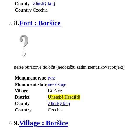
County
Zlínský kraj
Country
Czechia
8.
Fort : Boršice
nelze obrazově doložit (nedokážu zatím identifikovat objekt)
Monument type
tvrz
Monument state
neexistuje
Village
Boršice
District
Uherské Hradiště
County
Zlínský kraj
Country
Czechia
9.
Village : Boršice