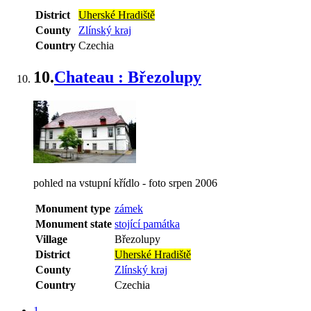
District
Uherské Hradiště
County
Zlínský kraj
Country
Czechia
10.
Chateau : Březolupy
pohled na vstupní křídlo - foto srpen 2006
Monument type
zámek
Monument state
stojící památka
Village
Březolupy
District
Uherské Hradiště
County
Zlínský kraj
Country
Czechia
1