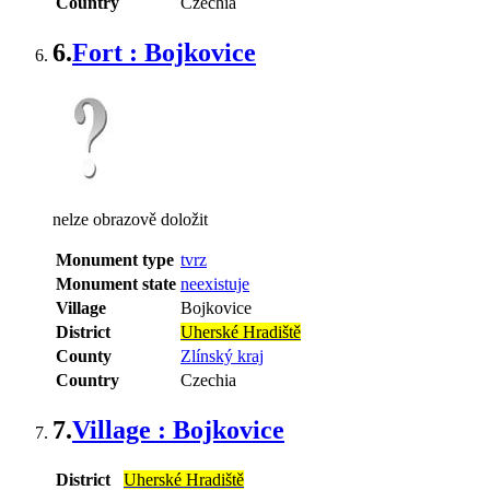
Country
Czechia
6.
Fort : Bojkovice
nelze obrazově doložit
Monument type
tvrz
Monument state
neexistuje
Village
Bojkovice
District
Uherské Hradiště
County
Zlínský kraj
Country
Czechia
7.
Village : Bojkovice
District
Uherské Hradiště