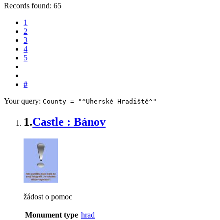
Records found: 65
1
2
3
4
5
#
Your query:
County = "^Uherské Hradiště^"
1.
Castle : Bánov
žádost o pomoc
Monument type
hrad