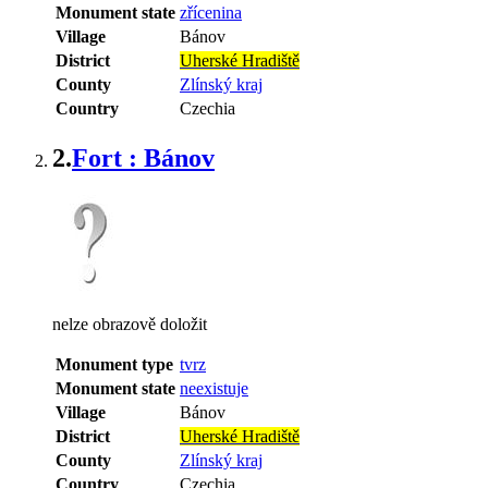
Monument state
zřícenina
Village
Bánov
District
Uherské Hradiště
County
Zlínský kraj
Country
Czechia
2.
Fort : Bánov
nelze obrazově doložit
Monument type
tvrz
Monument state
neexistuje
Village
Bánov
District
Uherské Hradiště
County
Zlínský kraj
Country
Czechia