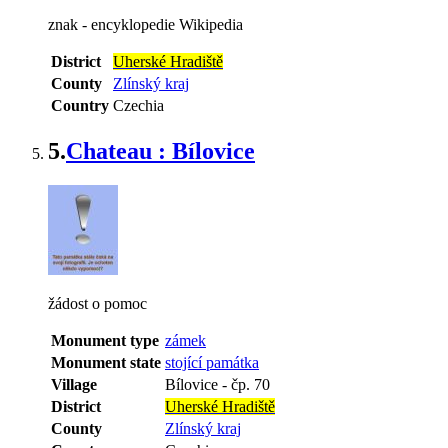
znak - encyklopedie Wikipedia
District
Uherské Hradiště
County
Zlínský kraj
Country
Czechia
5.
Chateau : Bílovice
žádost o pomoc
Monument type
zámek
Monument state
stojící památka
Village
Bílovice
-
čp. 70
District
Uherské Hradiště
County
Zlínský kraj