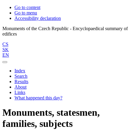
Go to content
Go to menu
Accessibility declaration
Monuments of the Czech Republic - Encyclopaedical summary of
CS
SK
EN
Index
Search
Results
About
Links
What happened this day?
Monuments, statesmen,
families, subjects