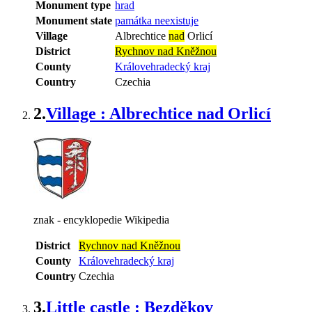
Monument type
hrad
Monument state
památka neexistuje
Village
Albrechtice
nad
Orlicí
District
Rychnov nad Kněžnou
County
Královehradecký kraj
Country
Czechia
2.
Village : Albrechtice nad Orlicí
znak - encyklopedie Wikipedia
District
Rychnov nad Kněžnou
County
Královehradecký kraj
Country
Czechia
3.
Little castle : Bezděkov