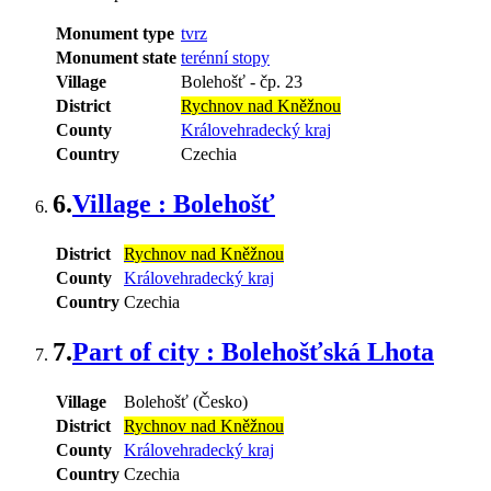
Monument type
tvrz
Monument state
terénní stopy
Village
Bolehošť
-
čp. 23
District
Rychnov nad Kněžnou
County
Královehradecký kraj
Country
Czechia
6.
Village : Bolehošť
District
Rychnov nad Kněžnou
County
Královehradecký kraj
Country
Czechia
7.
Part of city : Bolehošťská Lhota
Village
Bolehošť (Česko)
District
Rychnov nad Kněžnou
County
Královehradecký kraj
Country
Czechia