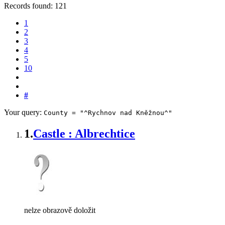
Records found: 121
1
2
3
4
5
10
#
Your query:
County = "^Rychnov nad Kněžnou^"
1.
Castle : Albrechtice
nelze obrazově doložit