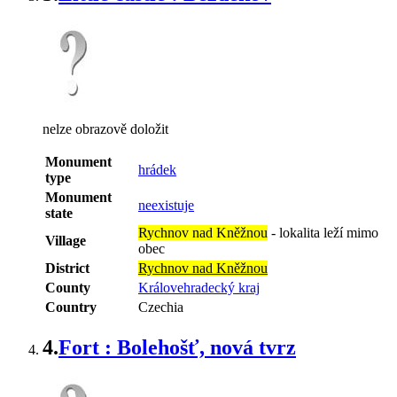
nelze obrazově doložit
Monument
hrádek
type
Monument
neexistuje
state
Rychnov nad Kněžnou
-
lokalita leží mimo
Village
obec
District
Rychnov nad Kněžnou
County
Královehradecký kraj
Country
Czechia
4.
Fort : Bolehošť, nová tvrz