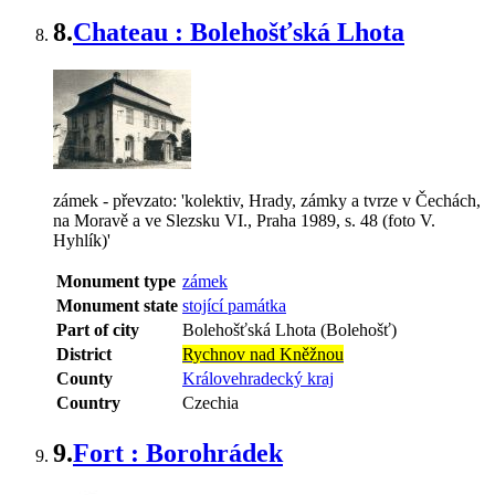
8.
Chateau : Bolehošťská Lhota
zámek - převzato: 'kolektiv, Hrady, zámky a tvrze v Čechách,
na Moravě a ve Slezsku VI., Praha 1989, s. 48 (foto V.
Hyhlík)'
Monument type
zámek
Monument state
stojící památka
Part of city
Bolehošťská Lhota (Bolehošť)
District
Rychnov nad Kněžnou
County
Královehradecký kraj
Country
Czechia
9.
Fort : Borohrádek