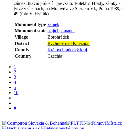
zámek, hlavní průčelí - převzato: 'kolektiv, Hrady, zámky a
tvrze v Čechách, na Moravě a ve Slezsku VI., Praha 1989, s.
49 (foto V. Hyhlík)'
Monument type
zámek
Monument state
stojící památka
Village
Borohrádek
District
Rychnov nad Kněžnou
County
Královehradecký kraj
Country
Czechia
1
2
3
4
5
10
#