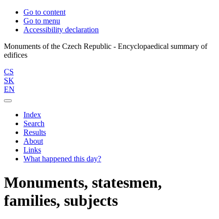
Go to content
Go to menu
Accessibility declaration
Monuments of the Czech Republic - Encyclopaedical summary of
CS
SK
EN
Index
Search
Results
About
Links
What happened this day?
Monuments, statesmen,
families, subjects