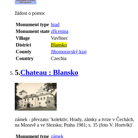
žádost o pomoc
Monument type
hrad
Monument state
zřícenina
Village
Vavřinec
District
Blansko
County
Jihomoravský kraj
Country
Czechia
5.
Chateau : Blansko
zámek - převzato: 'kolektiv; Hrady, zámky a tvrze v Čechách,
na Moravě a ve Slezsku; Praha 1981; s. 35 (foto V. Hortvík)'
Monument type
zámek