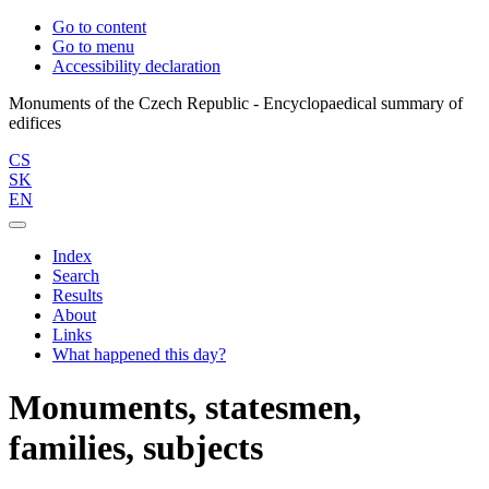
Go to content
Go to menu
Accessibility declaration
Monuments of the Czech Republic - Encyclopaedical summary of
CS
SK
EN
Index
Search
Results
About
Links
What happened this day?
Monuments, statesmen,
families, subjects