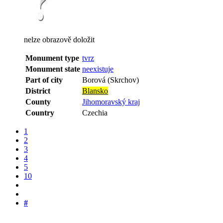
nelze obrazově doložit
Monument type
tvrz
Monument state
neexistuje
Part of city
Borová (Skrchov)
District
Blansko
County
Jihomoravský kraj
Country
Czechia
1
2
3
4
5
10
#