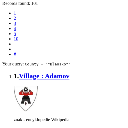
Records found: 101
1
2
3
4
5
10
#
Your query:
County = "^Blansko^"
1.
Village : Adamov
znak - encyklopedie Wikipedia