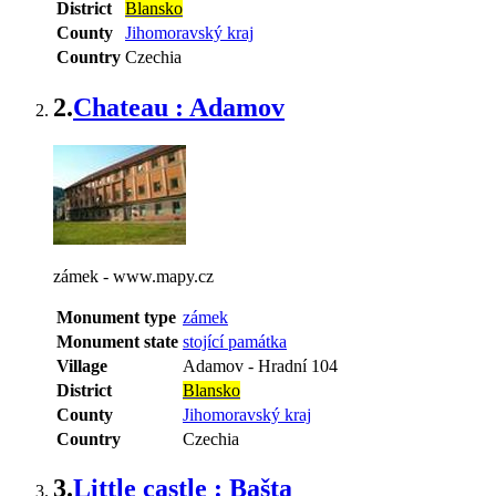
District
Blansko
County
Jihomoravský kraj
Country
Czechia
2.
Chateau : Adamov
zámek - www.mapy.cz
Monument type
zámek
Monument state
stojící památka
Village
Adamov
-
Hradní 104
District
Blansko
County
Jihomoravský kraj
Country
Czechia
3.
Little castle : Bašta