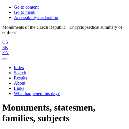
Go to content
Go to menu
Accessibility declaration
Monuments of the Czech Republic - Encyclopaedical summary of
CS
SK
EN
Index
Search
Results
About
Links
What happened this day?
Monuments, statesmen,
families, subjects