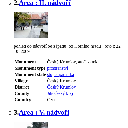
2.
Area : II. nádvoří
pohled do nádvoří od západu, od Horního hradu - foto z 22.
10. 2009
Monument
Český Krumlov, areál zámku
Monument type
prostranství
Monument state
stojící památka
Village
Český Krumlov
District
Český Krumlov
County
Jihočeský kraj
Country
Czechia
3.
Area : V. nádvoří