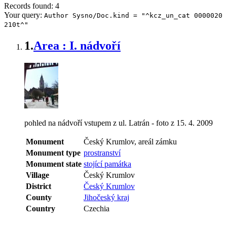
Records found: 4
Your query:
Author Sysno/Doc.kind = "^kcz_un_cat 0000020
210t^"
1.
Area : I. nádvoří
pohled na nádvoří vstupem z ul. Latrán - foto z 15. 4. 2009
Monument
Český Krumlov, areál zámku
Monument type
prostranství
Monument state
stojící památka
Village
Český Krumlov
District
Český Krumlov
County
Jihočeský kraj
Country
Czechia