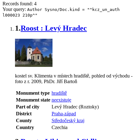
Records found: 4
Your query:
Author Sysno/Doc.kind = "^kcz_un_auth
l000023 210p^"
1.
Roost : Levý Hradec
kostel sv. Klimenta v místech hradiště, pohled od východu -
foto z r. 2009, PhDr. Jiří Bartoň
Monument type
hradiště
Monument state
neexistuje
Part of city
Levý Hradec (Roztoky)
District
Praha-západ
County
Středočeský kraj
Country
Czechia