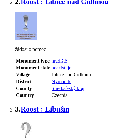
2.
Roost : Libice nad Cidlinou
žádost o pomoc
Monument type
hradiště
Monument state
neexistuje
Village
Libice nad Cidlinou
District
Nymburk
County
Středočeský kraj
Country
Czechia
3.
Roost : Libušín