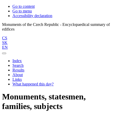
Go to content
Go to menu
Accessibility declaration
Monuments of the Czech Republic - Encyclopaedical summary of
CS
SK
EN
Index
Search
Results
About
Links
What happened this day?
Monuments, statesmen,
families, subjects