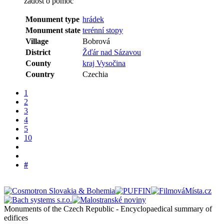
žádost o pomoc
Monument type
hrádek
Monument state
terénní stopy
Village
Bobrová
District
Žďár nad Sázavou
County
kraj Vysočina
Country
Czechia
1
2
3
4
5
10
#
Monuments of the Czech Republic - Encyclopaedical summary of