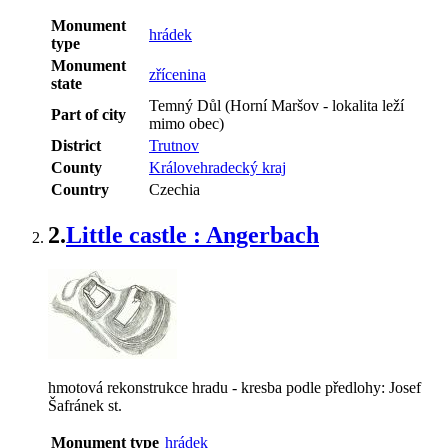
Monument
hrádek
type
Monument
zřícenina
state
Temný Důl (Horní Maršov - lokalita leží
Part of city
mimo obec)
District
Trutnov
County
Královehradecký kraj
Country
Czechia
2.
Little castle : Angerbach
hmotová rekonstrukce hradu - kresba podle předlohy: Josef
Šafránek st.
Monument type
hrádek