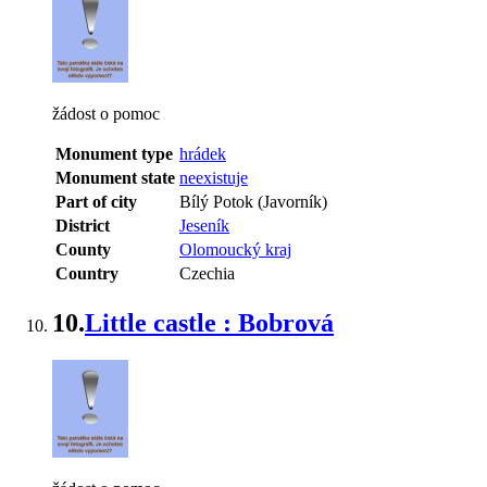
žádost o pomoc
Monument type
hrádek
Monument state
neexistuje
Part of city
Bílý Potok (Javorník)
District
Jeseník
County
Olomoucký kraj
Country
Czechia
10.
Little castle : Bobrová