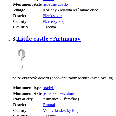
Monument state
nepatrné zbytky
Village
Kožlany
-
lokalita leží mimo obec
District
Plzeň-sever
County
Plzeňský kraj
Country
Czechia
3.
Little castle : Artmanov
nelze obrazově doložit (nedokážu zatím identifikovat lokalitu)
Monument type
hrádek
Monument state
památka neexistuje
Part of city
Artmanov (Třemešná)
District
Bruntál
County
Moravskoslezský kraj