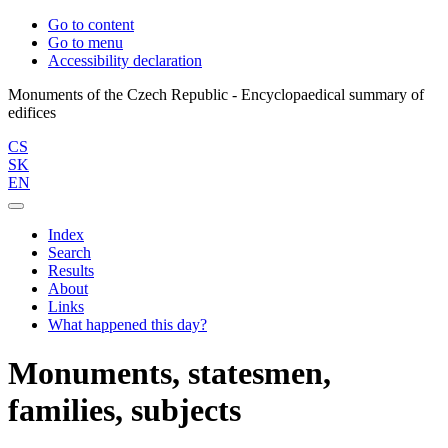
Go to content
Go to menu
Accessibility declaration
Monuments of the Czech Republic - Encyclopaedical summary of
CS
SK
EN
Index
Search
Results
About
Links
What happened this day?
Monuments, statesmen,
families, subjects