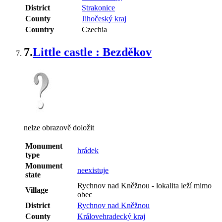
District
Strakonice
County
Jihočeský kraj
Country
Czechia
7.
Little castle : Bezděkov
nelze obrazově doložit
Monument
hrádek
type
Monument
neexistuje
state
Rychnov nad Kněžnou
-
lokalita leží mimo
Village
obec
District
Rychnov nad Kněžnou
County
Královehradecký kraj