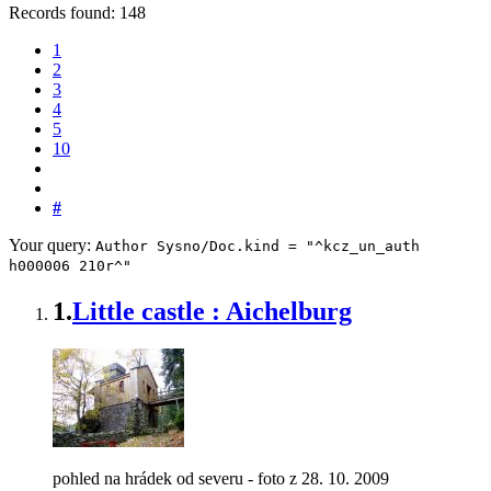
Records found: 148
1
2
3
4
5
10
#
Your query:
Author Sysno/Doc.kind = "^kcz_un_auth
h000006 210r^"
1.
Little castle : Aichelburg
pohled na hrádek od severu - foto z 28. 10. 2009