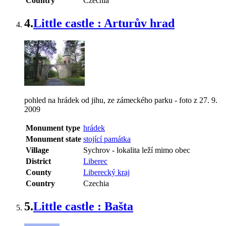
Country
Czechia
4.
Little castle : Arturův hrad
pohled na hrádek od jihu, ze zámeckého parku - foto z 27. 9.
2009
Monument type
hrádek
Monument state
stojící památka
Village
Sychrov
-
lokalita leží mimo obec
District
Liberec
County
Liberecký kraj
Country
Czechia
5.
Little castle : Bašta