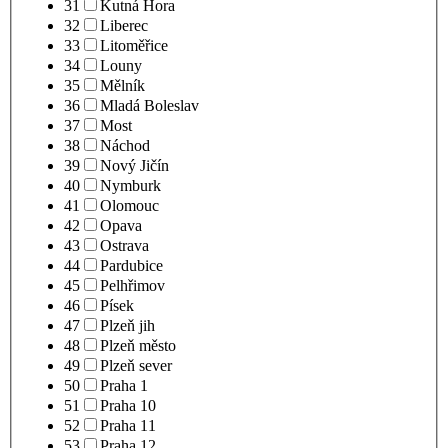
31
Kutná Hora
32
Liberec
33
Litoměřice
34
Louny
35
Mělník
36
Mladá Boleslav
37
Most
38
Náchod
39
Nový Jičín
40
Nymburk
41
Olomouc
42
Opava
43
Ostrava
44
Pardubice
45
Pelhřimov
46
Písek
47
Plzeň jih
48
Plzeň město
49
Plzeň sever
50
Praha 1
51
Praha 10
52
Praha 11
53
Praha 12