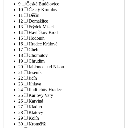
9
České Budějovice
10
Český Krumlov
11
Děčín
12
Domažlice
13
Frýdek Místek
14
Havlíčkův Brod
15
Hodonín
16
Hradec Králové
17
Cheb
18
Chomutov
19
Chrudim
20
Jablonec nad Nisou
21
Jeseník
22
Jičín
23
Jihlava
24
Jindřichův Hradec
25
Karlovy Vary
26
Karviná
27
Kladno
28
Klatovy
29
Kolín
30
Kroměříž