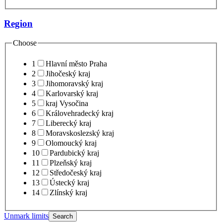
Region
Choose
1
Hlavní město Praha
2
Jihočeský kraj
3
Jihomoravský kraj
4
Karlovarský kraj
5
kraj Vysočina
6
Královehradecký kraj
7
Liberecký kraj
8
Moravskoslezský kraj
9
Olomoucký kraj
10
Pardubický kraj
11
Plzeňský kraj
12
Středočeský kraj
13
Ústecký kraj
14
Zlínský kraj
Unmark limits
Search