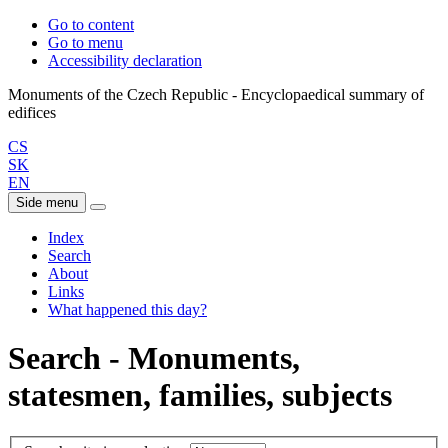
Go to content
Go to menu
Accessibility declaration
Monuments of the Czech Republic - Encyclopaedical summary of
CS
SK
EN
Side menu
Index
Search
About
Links
What happened this day?
Search - Monuments,
statesmen, families, subjects