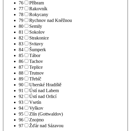
76
Příbram
77
Rakovník
78
Rokycany
79
Rychnov nad Kněžnou
80
Semily
81
Sokolov
82
Strakonice
83
Svitavy
84
Šumperk
85
Tábor
86
Tachov
87
Teplice
88
Trutnov
89
Třebíč
90
Uherské Hradiště
91
Ústí nad Labem
92
Ústí nad Orlicí
93
Vsetín
94
Vyškov
95
Zlín (Gottwaldov)
96
Znojmo
97
Žďár nad Sázavou