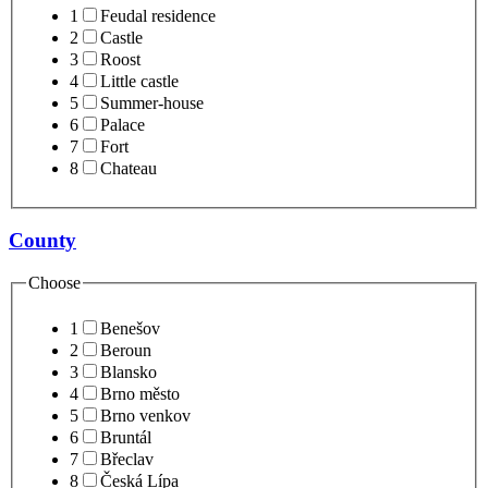
1
Feudal residence
2
Castle
3
Roost
4
Little castle
5
Summer-house
6
Palace
7
Fort
8
Chateau
County
Choose
1
Benešov
2
Beroun
3
Blansko
4
Brno město
5
Brno venkov
6
Bruntál
7
Břeclav
8
Česká Lípa