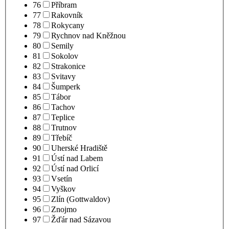
76
Příbram
77
Rakovník
78
Rokycany
79
Rychnov nad Kněžnou
80
Semily
81
Sokolov
82
Strakonice
83
Svitavy
84
Šumperk
85
Tábor
86
Tachov
87
Teplice
88
Trutnov
89
Třebíč
90
Uherské Hradiště
91
Ústí nad Labem
92
Ústí nad Orlicí
93
Vsetín
94
Vyškov
95
Zlín (Gottwaldov)
96
Znojmo
97
Žďár nad Sázavou