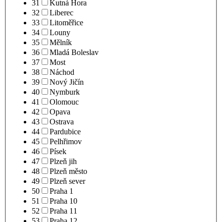
31
Kutná Hora
32
Liberec
33
Litoměřice
34
Louny
35
Mělník
36
Mladá Boleslav
37
Most
38
Náchod
39
Nový Jičín
40
Nymburk
41
Olomouc
42
Opava
43
Ostrava
44
Pardubice
45
Pelhřimov
46
Písek
47
Plzeň jih
48
Plzeň město
49
Plzeň sever
50
Praha 1
51
Praha 10
52
Praha 11
53
Praha 12