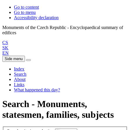
Go to content
Go to menu
Accessibility declaration
Monuments of the Czech Republic - Encyclopaedical summary of
CS
SK
EN
Side menu
Index
Search
About
Links
What happened this day?
Search - Monuments,
statesmen, families, subjects