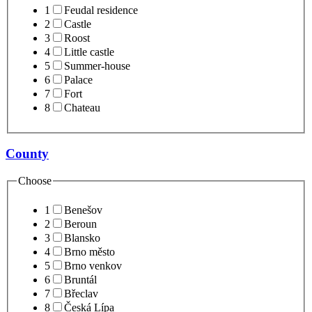
1
Feudal residence
2
Castle
3
Roost
4
Little castle
5
Summer-house
6
Palace
7
Fort
8
Chateau
County
Choose
1
Benešov
2
Beroun
3
Blansko
4
Brno město
5
Brno venkov
6
Bruntál
7
Břeclav
8
Česká Lípa