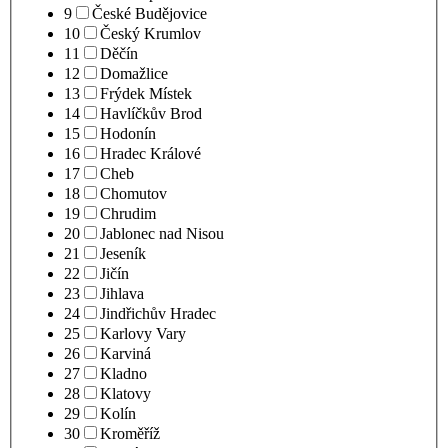
9
České Budějovice
10
Český Krumlov
11
Děčín
12
Domažlice
13
Frýdek Místek
14
Havlíčkův Brod
15
Hodonín
16
Hradec Králové
17
Cheb
18
Chomutov
19
Chrudim
20
Jablonec nad Nisou
21
Jeseník
22
Jičín
23
Jihlava
24
Jindřichův Hradec
25
Karlovy Vary
26
Karviná
27
Kladno
28
Klatovy
29
Kolín
30
Kroměříž