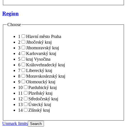
Region
Choose
1
Hlavní město Praha
2
Jihočeský kraj
3
Jihomoravský kraj
4
Karlovarský kraj
5
kraj Vysočina
6
Královehradecký kraj
7
Liberecký kraj
8
Moravskoslezský kraj
9
Olomoucký kraj
10
Pardubický kraj
11
Plzeňský kraj
12
Středočeský kraj
13
Ústecký kraj
14
Zlínský kraj
Unmark limits
Search