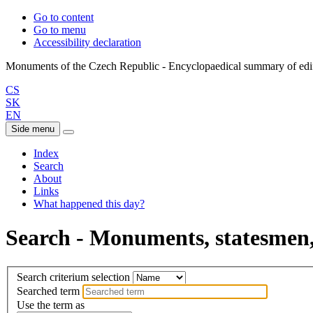
Go to content
Go to menu
Accessibility declaration
CS
SK
EN
Side menu
Index
Search
About
Links
What happened this day?
Search - Monuments, statesmen, 
Search criterium selection
Searched term
Use the term as