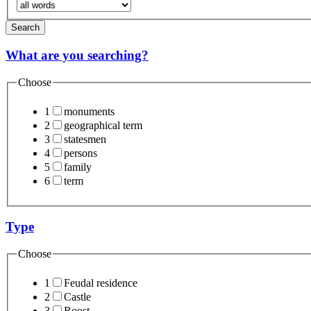
Search
What are you searching?
Choose
1
monuments
2
geographical term
3
statesmen
4
persons
5
family
6
term
Type
Choose
1
Feudal residence
2
Castle
3
Roost