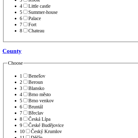
4
Little castle
5
Summer-house
6
Palace
7
Fort
8
Chateau
County
Choose
1
Benešov
2
Beroun
3
Blansko
4
Brno město
5
Brno venkov
6
Bruntál
7
Břeclav
8
Česká Lípa
9
České Budějovice
10
Český Krumlov
11
Děčín