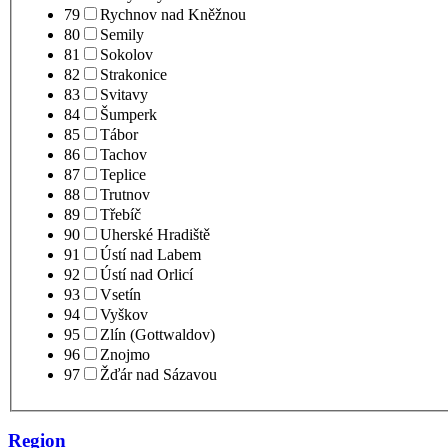
79
Rychnov nad Kněžnou
80
Semily
81
Sokolov
82
Strakonice
83
Svitavy
84
Šumperk
85
Tábor
86
Tachov
87
Teplice
88
Trutnov
89
Třebíč
90
Uherské Hradiště
91
Ústí nad Labem
92
Ústí nad Orlicí
93
Vsetín
94
Vyškov
95
Zlín (Gottwaldov)
96
Znojmo
97
Žďár nad Sázavou
Region