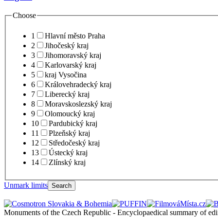
Choose
1
Hlavní město Praha
2
Jihočeský kraj
3
Jihomoravský kraj
4
Karlovarský kraj
5
kraj Vysočina
6
Královehradecký kraj
7
Liberecký kraj
8
Moravskoslezský kraj
9
Olomoucký kraj
10
Pardubický kraj
11
Plzeňský kraj
12
Středočeský kraj
13
Ústecký kraj
14
Zlínský kraj
Unmark limits
Search