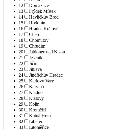
12
Domažlice
13
Frýdek Místek
14
Havlíčkův Brod
15
Hodonín
16
Hradec Králové
17
Cheb
18
Chomutov
19
Chrudim
20
Jablonec nad Nisou
21
Jeseník
22
Jičín
23
Jihlava
24
Jindřichův Hradec
25
Karlovy Vary
26
Karviná
27
Kladno
28
Klatovy
29
Kolín
30
Kroměříž
31
Kutná Hora
32
Liberec
33
Litoměřice