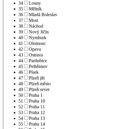
34
Louny
35
Mělník
36
Mladá Boleslav
37
Most
38
Náchod
39
Nový Jičín
40
Nymburk
41
Olomouc
42
Opava
43
Ostrava
44
Pardubice
45
Pelhřimov
46
Písek
47
Plzeň jih
48
Plzeň město
49
Plzeň sever
50
Praha 1
51
Praha 10
52
Praha 11
53
Praha 12
54
Praha 13
55
Praha 14