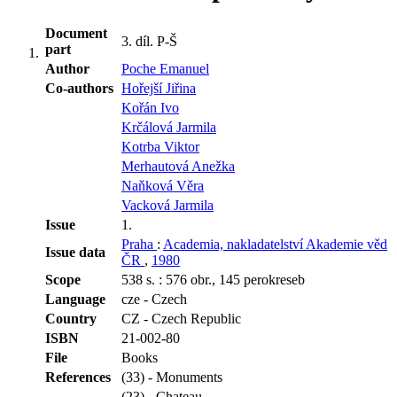
Document
3. díl. P-Š
part
Author
Poche Emanuel
Co-authors
Hořejší Jiřina
Kořán Ivo
Krčálová Jarmila
Kotrba Viktor
Merhautová Anežka
Naňková Věra
Vacková Jarmila
Issue
1.
Praha
:
Academia, nakladatelství Akademie věd
Issue data
ČR
,
1980
Scope
538 s. : 576 obr., 145 perokreseb
Language
cze - Czech
Country
CZ - Czech Republic
ISBN
21-002-80
File
Books
References
(33) - Monuments
(23) - Chateau