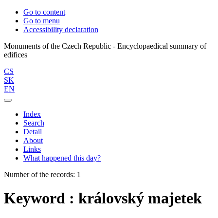
Go to content
Go to menu
Accessibility declaration
Monuments of the Czech Republic - Encyclopaedical summary of
CS
SK
EN
Index
Search
Detail
About
Links
What happened this day?
Number of the records: 1
Keyword : královský majetek