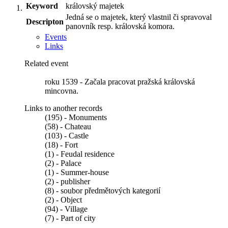
Keyword
královský majetek
Jedná se o majetek, který vlastnil či spravoval
Descripton
panovník resp. královská komora.
Events
Links
Related event
roku 1539 - Začala pracovat pražská královská
mincovna.
Links to another records
(195) - Monuments
(58) - Chateau
(103) - Castle
(18) - Fort
(1) - Feudal residence
(2) - Palace
(1) - Summer-house
(2) - publisher
(8) - soubor předmětových kategorií
(2) - Object
(94) - Village
(7) - Part of city