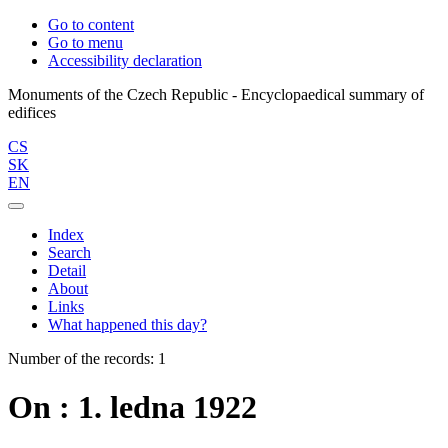
Go to content
Go to menu
Accessibility declaration
Monuments of the Czech Republic - Encyclopaedical summary of
CS
SK
EN
Index
Search
Detail
About
Links
What happened this day?
Number of the records: 1
On : 1. ledna 1922