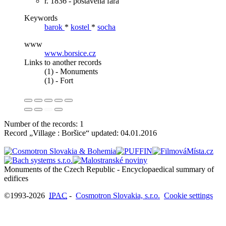
r. 1836 - postavena fara
Keywords
barok
*
kostel
*
socha
www
www.borsice.cz
Links to another records
(1) - Monuments
(1) - Fort
Number of the records: 1
Record „Village : Boršice“ updated:
04.01.2016
Monuments of the Czech Republic - Encyclopaedical summary of
©1993-2026
IPAC
-
Cosmotron Slovakia, s.r.o.
Cookie settings