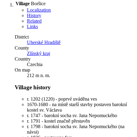
Village
Boršice
Localization
History
Related
Links
District
Uherské Hradiště
County
Zlínský kraj
Country
Czechia
On map
212 m n. m.
Village history
r. 1202 (1220) - poprvé uváděna ves
1670-1680 - na místě starší stavby postaven barokní
kostel sv. Václava
r. 1747 - barokní socha sv. Jana Nepomuckého
r. 1791 - kostel značně přestavěn
r. 1798 - barokní socha sv. Jana Nepomuckého (na
návsi)