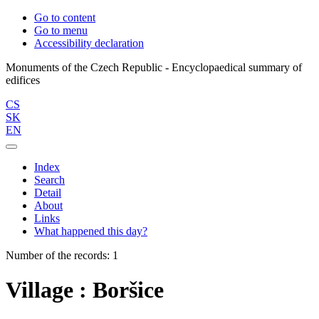
Go to content
Go to menu
Accessibility declaration
Monuments of the Czech Republic - Encyclopaedical summary of
CS
SK
EN
Index
Search
Detail
About
Links
What happened this day?
Number of the records: 1
Village : Boršice