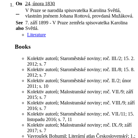
On
24. února 1830
V Praze se narodila spisovatelka Karolina Světlá,
...
vlastním jménem Johana Rottová, provdaná Mužáková
.
See
7. září 1899 - V Praze zemřela spisovatelka Karolina
also
Světlá.
Literature
Books
Kolektiv autorů; Staroměstské noviny; roč. III./2; 15. 2.
2012; s. 7
Kolektiv autorů; Staroměstské noviny; roč. III./8; 15. 8.
2012; s. 7
Kolektiv autorů; Staroměstské noviny; roč. II./2; únor
2011; s. 10
Kolektiv autorů; Malostranské noviny; roč. VII./9; září
2015; s. 7
Kolektiv autorů; Malostranské noviny; roč. VIII./9; září
2016; s. 7
Kolektiv autorů; Staroměstské noviny; roč. VII./11; 15.
listopadu 2016; s. 7, 11
Kolektiv autorů; Malostranské noviny; roč. IX./9; září
2017; s. 7
Vavroušek Bohumil; Literární atlas Československý; 1.;