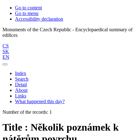
Go to content
Go to menu
Accessibility declaration
Monuments of the Czech Republic - Encyclopaedical summary of
CS
SK
EN
Index
Search
Detail
About
Links
What happened this day?
Number of the records: 1
Title : Několik poznámek k
nátěrům povrchu