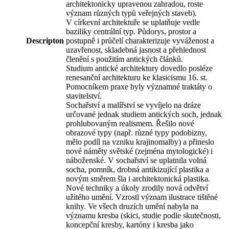
architektonicky upravenou zahradou, roste
význam různých typů veřejných staveb).
V církevní architektuře se uplatňuje vedle
baziliky centrální typ. Půdorys, prostor a
Descripton
postupně i průčelí charakterizuje vyváženost a
uzavřenost, skladebná jasnost a přehlednost
členění s použitím antických článků.
Studium antické architektury dovedlo posléze
renesanční architekturu ke klasicismu 16. st.
Pomocníkem praxe byly významné traktáty o
stavitelství.
Sochařství a malířství se vyvíjelo na dráze
určované jednak studiem antických soch, jednak
prohlubovaným realismem. Řešilo nové
obrazové typy (např. různé typy podobizny,
mělo podíl na vzniku krajinomalby) a přineslo
nové náměty světské (zejména mytologické) i
náboženské. V sochařství se uplatnila volná
socha, pomník, drobná antikizující plastika a
novým směrem šla i architektonická plastika.
Nové techniky a úkoly zrodily nová odvětví
užitého umění. Vzrostl význam ilustrace tištěné
knihy. Ve všech druzích umění nabyla na
významu kresba (skici, studie podle skutečnosti,
koncepční kresby, kartóny i kresba jako