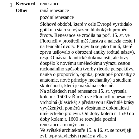
Keyword
renesance
Other
raná renesance
pozdní renesance
Slohové období, které v celé Evropě vystřídalo
gotiku a stalo se výrazem hlubokých proměn
života. Renesance se zrodila na poč. 15. st. ve
Florencii v prostředí měšťanstva a nalezla cestu i
na feudální dvory. Projevila se jako hnutí, které
zprvu usilovalo o obrození antiky (odtud název),
resp. O návrat k antické dokonalosti, ale brzy
dospělo k novému uměleckému výrazu cestou
racionálního způsobu tvorby (teorie perspektivy,
nauka o proporcích, optika, postupně poznatky z
anatomie, nové principy mechaniky) a studiem
skutečnosti, která je nazírána celostně.
Na základech rané renesance 15. st. vyrostla
kolem r. 1500 v Římě a ve Florencii renesance
vrcholná (klasická) s představou ušlechtilé krásy
vyvážených poměrů a všestranné dokonalosti
uměleckého projevu. Od doby kolem r. 1530 do
doby kolem r. 1600 se rozvíjela pozdní
renesance a manýrismus.
Ve světské architektuře 15. a 16. st. se rozvíjejí
zvl. typy stavitelství (palác a vila s