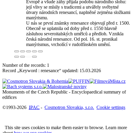
Evropě a všude záhy přijala podobu národního slohu:
její vlivy se mísily s tradicemi a utvářely svébytné
útvary národních renesancí, naplněné zejména složkami
manýrismu.
U nás se první známky renesance objevují před r. 1500.
Obecně se uplatnila od doby před r. 1550 hlavně
zásluhou severoitalských umělců a předloh. Vznikla
česká národní renesance. Od pol. 16. st. pronikal
manýrismus, vrcholící v rudolfínském umění.
Number of the records: 1
Record „Keyword : renesance“ updated:
15.03.2026
Monuments of the Czech Republic - Encyclopaedical summary of
©1993-2026
IPAC
-
Cosmotron Slovakia, s.r.o.
Cookie settings
This site uses cookies to make them easier to browse. Learn more
about
how we use cookies
.