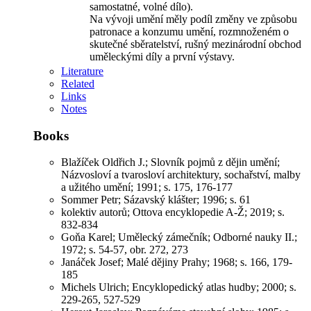
samostatné, volné dílo).
Na vývoji umění měly podíl změny ve způsobu
patronace a konzumu umění, rozmnoženém o
skutečné sběratelství, rušný mezinárodní obchod
uměleckými díly a první výstavy.
Literature
Related
Links
Notes
Books
Blažíček Oldřich J.; Slovník pojmů z dějin umění;
Názvosloví a tvarosloví architektury, sochařství, malby
a užitého umění; 1991; s. 175, 176-177
Sommer Petr; Sázavský klášter; 1996; s. 61
kolektiv autorů; Ottova encyklopedie A-Ž; 2019; s.
832-834
Goňa Karel; Umělecký zámečník; Odborné nauky II.;
1972; s. 54-57, obr. 272, 273
Janáček Josef; Malé dějiny Prahy; 1968; s. 166, 179-
185
Michels Ulrich; Encyklopedický atlas hudby; 2000; s.
229-265, 527-529