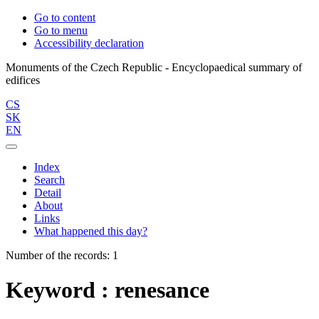
Go to content
Go to menu
Accessibility declaration
Monuments of the Czech Republic - Encyclopaedical summary of
CS
SK
EN
Index
Search
Detail
About
Links
What happened this day?
Number of the records: 1
Keyword : renesance