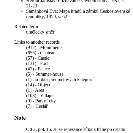
Herout Jaroslav; Poznáváme stavební slohy; 1985; s.
21-23
Šamánková Eva; Mapa hradů a zámků Československé
republiky; 1959; s. 62
Related term
umělecký směr
Links to another records
(912) - Monuments
(656) - Chateau
(57) - Castle
(131) - Fort
(47) - Palace
(5) - Summer-house
(1) - soubor předmětových kategorií
(14) - Object
(1) - Area
(108) - Village
(9) - Part of city
(7) - Heslář
Note
Od 2. pol. 15. st. se renesance šířila z Itálie po ostatní