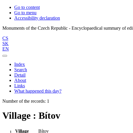
Go to content
Go to menu
Accessibility declaration
CS
SK
EN
Index
Search
Detail
About
Links
What happened this day?
Number of the records: 1
Village : Bítov
Village
Bítov