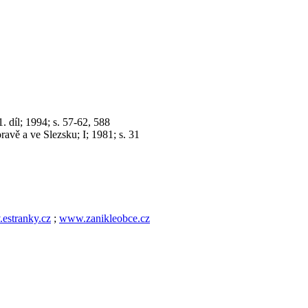
díl; 1994; s. 57-62, 588
avě a ve Slezsku; I; 1981; s. 31
estranky.cz
;
www.zanikleobce.cz