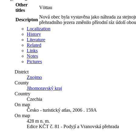
Other
Vöttau
titles
Nová obec byla vystavěna jako náhrada za stejnoj
Descripton
přehradního jezera změnilo přírodní ráz údolí obou
Localization
History
Literature
Related
Links
Notes
Pictures
District
Znojmo
County
Jihomoravský kraj
Country
Czechia
On map
Česko - turistický atlas, 2006 . 159A
On map
428 m n. m.
Edice KČT č. 81 - Podyjí a Vranovská přehrada