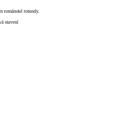
em románské rotundy.
vá stavení