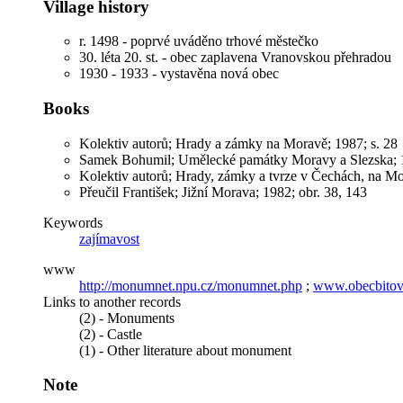
Village history
r. 1498 - poprvé uváděno trhové městečko
30. léta 20. st. - obec zaplavena Vranovskou přehradou
1930 - 1933 - vystavěna nová obec
Books
Kolektiv autorů; Hrady a zámky na Moravě; 1987; s. 28
Samek Bohumil; Umělecké památky Moravy a Slezska; 1. 
Kolektiv autorů; Hrady, zámky a tvrze v Čechách, na Mor
Přeučil František; Jižní Morava; 1982; obr. 38, 143
Keywords
zajímavost
www
http://monumnet.npu.cz/monumnet.php
;
www.obecbitov.
Links to another records
(2) - Monuments
(2) - Castle
(1) - Other literature about monument
Note