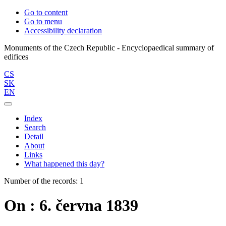
Go to content
Go to menu
Accessibility declaration
Monuments of the Czech Republic - Encyclopaedical summary of
CS
SK
EN
Index
Search
Detail
About
Links
What happened this day?
Number of the records: 1
On : 6. června 1839