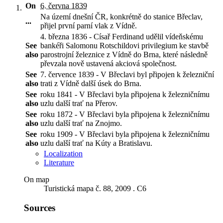
On
6. června 1839
Na území dnešní ČR, konkrétně do stanice Břeclav,
...
přijel první parní vlak z Vídně
.
4. března 1836 - Císař Ferdinand udělil vídeňskému
See
bankéři Salomonu Rotschildovi privilegium ke stavbě
also
parostrojní železnice z Vídně do Brna, které následně
převzala nově ustavená akciová společnost.
See
7. července 1839 - V Břeclavi byl připojen k železniční
also
trati z Vídně další úsek do Brna.
See
roku 1841 - V Břeclavi byla připojena k železničnímu
also
uzlu další trať na Přerov.
See
roku 1872 - V Břeclavi byla připojena k železničnímu
also
uzlu další trať na Znojmo.
See
roku 1909 - V Břeclavi byla připojena k železničnímu
also
uzlu další trať na Kúty a Bratislavu.
Localization
Literature
On map
Turistická mapa č. 88, 2009 . C6
Sources