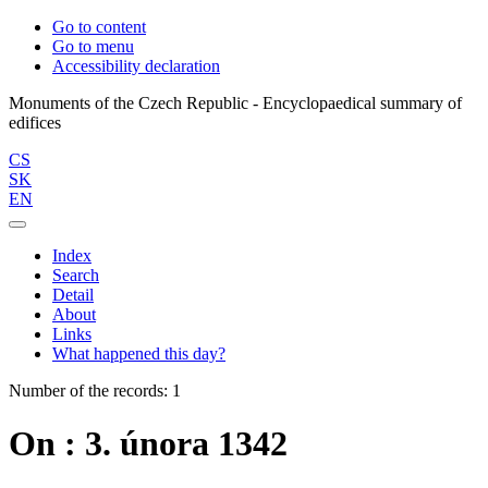
Go to content
Go to menu
Accessibility declaration
Monuments of the Czech Republic - Encyclopaedical summary of
CS
SK
EN
Index
Search
Detail
About
Links
What happened this day?
Number of the records: 1
On : 3. února 1342