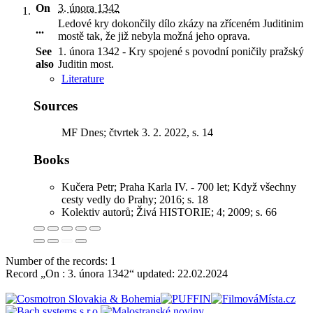
On
3. února 1342
Ledové kry dokončily dílo zkázy na zříceném Juditinim
...
mostě tak, že již nebyla možná jeho oprava
.
See
1. února 1342 - Kry spojené s povodní poničily pražský
also
Juditin most.
Literature
Sources
MF Dnes; čtvrtek 3. 2. 2022, s. 14
Books
Kučera Petr; Praha Karla IV. - 700 let; Když všechny
cesty vedly do Prahy; 2016; s. 18
Kolektiv autorů; Živá HISTORIE; 4; 2009; s. 66
Number of the records: 1
Record „On : 3. února 1342“ updated:
22.02.2024