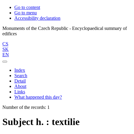
Go to content
Go to menu
Accessibility declaration
Monuments of the Czech Republic - Encyclopaedical summary of
CS
SK
EN
Index
Search
Detail
About
Links
What happened this day?
Number of the records: 1
Subject h. : textilie