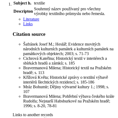
Subject h.
textilie
Souhrnný název používaný pro všechny
Descripton
výrobky textilního průmyslu nebo řemesla.
Literature
Links
Citation source
Šafránek Josef M.; Heslář; Evidence movitých
národních kulturních památek a kulturních památek na
památkových objektech; 2003; s. 71-73
Cichrová Kateřina; Historický textil v interiérech a
sbírkách hradů a zámků; s. 185
Bravermanová Milena; Historický textil na Pražském
hradě; s. 113
Křížová Květa; Historické zprávy o textilní výbavě
interiérů šlechtických rezidencí; s. 185-186
Mráz Bohumír; Dějiny výtvarné kultury 1.; 1998; s.
107
Bravermanová Milena; Pohřební výbava českého krále
Rudolfa; Nejstarší Habsburkové na Pražském hradě;
1996; s. 8-20, 78-81
Links to another records