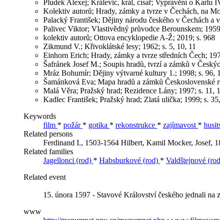
Pludek Alexej; Králevic, král, císař; Vyprávění o Karlu I
Kolektiv autorů; Hrady, zámky a tvrze v Čechách, na Mor
Palacký František; Dějiny národu českého v Čechách a v 
Palivec Viktor; Vlastivědný průvodce Berounskem; 1959;
kolektiv autorů; Ottova encyklopedie A-Ž; 2019; s. 968
Zikmund V.; Křivoklátské lesy; 1962; s. 5, 10, 11
Einhorn Erich; Hrady, zámky a tvrze středních Čech; 197
Šafránek Josef M.; Soupis hradů, tvrzí a zámků v Českýc
Mráz Bohumír; Dějiny výtvarné kultury 1.; 1998; s. 96, 
Šamánková Eva; Mapa hradů a zámků Československé repu
Malá Věra; Pražský hrad; Rezidence Lány; 1997; s. 11, 1
Kadlec František; Pražský hrad; Zlatá ulička; 1999; s. 35
Keywords
film
*
požár
*
gotika
*
rekonstrukce
*
zajímavost
*
husi
Related persons
Ferdinand I., 1503-1564
Hilbert, Kamil
Mocker, Josef, 
Related families
Jagellonci (rod)
*
Habsburkové (rod)
*
Valdštejnové (rod
Related event
15. února 1597 - Stavové Království českého jednali na
www