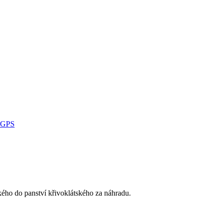
GPS
ého do panství křivoklátského za náhradu.