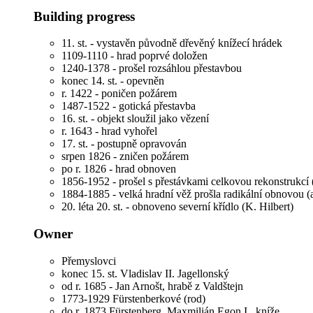
Building progress
11. st. - vystavěn původně dřevěný knížecí hrádek
1109-1110 - hrad poprvé doložen
1240-1378 - prošel rozsáhlou přestavbou
konec 14. st. - opevněn
r. 1422 - poničen požárem
1487-1522 - gotická přestavba
16. st. - objekt sloužil jako vězení
r. 1643 - hrad vyhořel
17. st. - postupně opravován
srpen 1826 - zničen požárem
po r. 1826 - hrad obnoven
1856-1952 - prošel s přestávkami celkovou rekonstrukcí 
1884-1885 - velká hradní věž prošla radikální obnovou (
20. léta 20. st. - obnoveno severní křídlo (K. Hilbert)
Owner
Přemyslovci
konec 15. st.
Vladislav II. Jagellonský
od r. 1685 - Jan Arnošt, hrabě z Valdštejn
1773-1929
Fürstenberkové (rod)
do r. 1873
Fürstenberg, Maxmilián Egon I., kníže