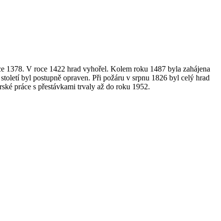
oce 1378. V roce 1422 hrad vyhořel. Kolem roku 1487 byla zahájena
století byl postupně opraven. Při požáru v srpnu 1826 byl celý hrad
ské práce s přestávkami trvaly až do roku 1952.