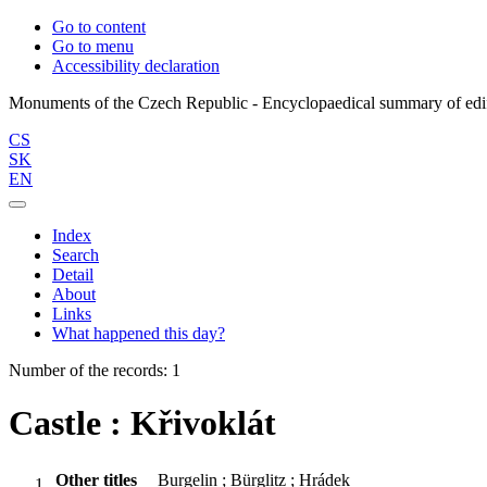
Go to content
Go to menu
Accessibility declaration
CS
SK
EN
Index
Search
Detail
About
Links
What happened this day?
Number of the records: 1
Castle : Křivoklát
Other titles
Burgelin ; Bürglitz ; Hrádek