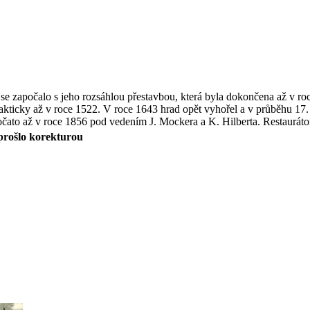
se započalo s jeho rozsáhlou přestavbou, která byla dokončena až v r
akticky až v roce 1522. V roce 1643 hrad opět vyhořel a v průběhu 17. 
čato až v roce 1856 pod vedením J. Mockera a K. Hilberta. Restaurátor
eprošlo korekturou