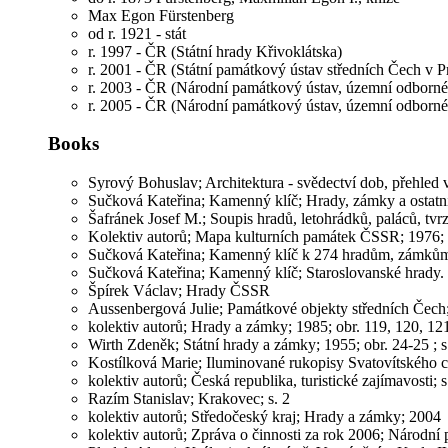
Max Egon Fürstenberg
od r. 1921 - stát
r. 1997 - ČR (Státní hrady Křivoklátska)
r. 2001 - ČR (Státní památkový ústav středních Čech v P
r. 2003 - ČR (Národní památkový ústav, územní odborné 
r. 2005 - ČR (Národní památkový ústav, územní odborné 
Books
Syrový Bohuslav; Architektura - svědectví dob, přehled vý
Sučková Kateřina; Kamenný klíč; Hrady, zámky a ostatní
Šafránek Josef M.; Soupis hradů, letohrádků, paláců, tvrz
Kolektiv autorů; Mapa kulturních památek ČSSR; 1976; 
Sučková Kateřina; Kamenný klíč k 274 hradům, zámkům 
Sučková Kateřina; Kamenný klíč; Staroslovanské hrady. 
Špírek Václav; Hrady ČSSR
Aussenbergová Julie; Památkové objekty středních Čech;
kolektiv autorů; Hrady a zámky; 1985; obr. 119, 120, 12
Wirth Zdeněk; Státní hrady a zámky; 1955; obr. 24-25 ; s
Kostílková Marie; Iluminované rukopisy Svatovítského c
kolektiv autorů; Česká republika, turistické zajímavosti; s
Razím Stanislav; Krakovec; s. 2
kolektiv autorů; Středočeský kraj; Hrady a zámky; 2004
kolektiv autorů; Zpráva o činnosti za rok 2006; Národní 