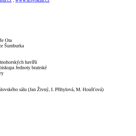
sta.cz
;
www.krivoklat.cz
íže Ota
 ze Šumburka
kutnohorských havířů
 biskupa Jednoty bratrské
ey
álovského sálu (Jan Živný, I. Přibylová, M. Houšťová)