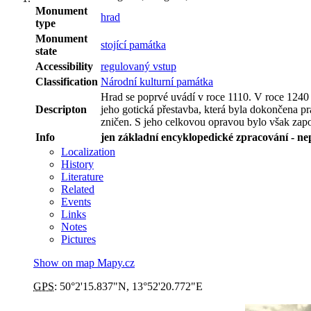
Monument
hrad
type
Monument
stojící památka
state
Accessibility
regulovaný vstup
Classification
Národní kulturní památka
Hrad se poprvé uvádí v roce 1110. V roce 1240 
Descripton
jeho gotická přestavba, která byla dokončena pr
zničen. S jeho celkovou opravou bylo však zapo
Info
jen základní encyklopedické zpracování - n
Localization
History
Literature
Related
Events
Links
Notes
Pictures
Show on map Mapy.cz
GPS
:
50°2'15.837"N
,
13°52'20.772"E