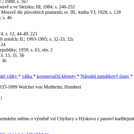
V.; 1988; s. 167
avě a ve Slezsku; III; 1984; s. 246-252
Moravě dle původních pramenů; sv. III., kniha VI; 1928; s. 128
 s. 46
4; s. 12, 44-49, 221
h zemích; II.; 1993-1995; s. 32-33, 32c
124
bliky; 1959; s. 63, obr. 2
3, 15, 31, 56
, 36
tské války
*
válka
*
korunovační klenoty
*
Národní památkový ústav
*
1835-1899
Walcher von Moltheim, Humbert
)
 zemském sněmu o výměně vsí Chyňavy a Hýskova z panství karlštejnsk