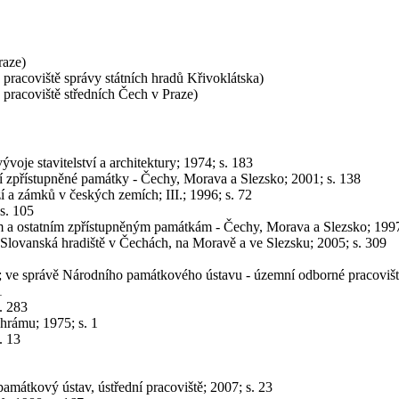
raze)
pracoviště správy státních hradů Křivoklátska)
pracoviště středních Čech v Praze)
voje stavitelství a architektury; 1974; s. 183
 zpřístupněné památky - Čechy, Morava a Slezsko; 2001; s. 138
í a zámků v českých zemích; III.; 1996; s. 72
s. 105
a ostatním zpřístupněným památkám - Čechy, Morava a Slezsko; 1997
Slovanská hradiště v Čechách, na Moravě a ve Slezsku; 2005; s. 309
 ve správě Národního památkového ústavu - územní odborné pracoviště
1
. 283
hrámu; 1975; s. 1
. 13
památkový ústav, ústřední pracoviště; 2007; s. 23