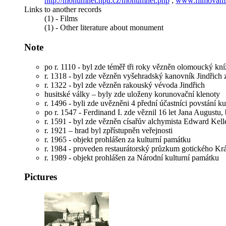
http://monumnet.npu.cz/monumnet.php
;
www.filmovami
Links to another records
(1) - Films
(1) - Other literature about monument
Note
po r. 1110 - byl zde téměř tři roky vězněn olomoucký kn
r. 1318 - byl zde vězněn vyšehradský kanovník Jindřich
r. 1322 - byl zde vězněn rakouský vévoda Jindřich
husitské války – byly zde uloženy korunovační klenoty
r. 1496 - byli zde uvězněni 4 přední účastníci povstání 
po r. 1547 - Ferdinand I. zde věznil 16 let Jana Augustu,
r. 1591 - byl zde vězněn císařův alchymista Edward Kell
r. 1921 – hrad byl zpřístupněn veřejnosti
r. 1965 - objekt prohlášen za kulturní památku
r. 1984 - proveden restaurátorský průzkum gotického Kr
r. 1989 - objekt prohlášen za Národní kulturní památku
Pictures