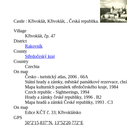
Castle : Křivoklát
,
Křivoklát
,
,
Česká republika
.
Village
Křivoklát
,
čp. 47
District
Rakovník
County
Středočeský kraj
Country
Czechia
On map
Česko - turistický atlas, 2006 . 66A
Státní hrady a zámky, městské památkové rezervace, chrá
Mapa kulturních památek středočeského kraje, 1984
Czech republic - Sightseeings, 1994
Hrady a zámky české republiky, 1996 . B2
Mapa hradů a zámků České republiky, 1993 . C3
On map
Edice KČT č. 33; Křivoklátsko
GPS
50°2'15.837"N
,
13°52'20.772"E