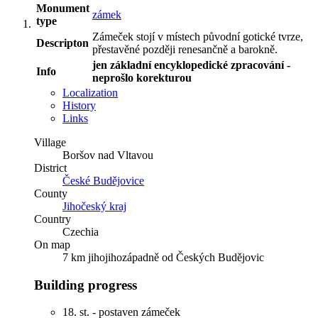
Monument
zámek
type
Zámeček stojí v místech původní gotické tvrze,
Descripton
přestavěné později renesančně a barokně.
jen základní encyklopedické zpracování -
Info
neprošlo korekturou
Localization
History
Links
Village
Boršov nad Vltavou
District
České Budějovice
County
Jihočeský kraj
Country
Czechia
On map
7 km jihojihozápadně od Českých Budějovic
Building progress
18. st. - postaven zámeček