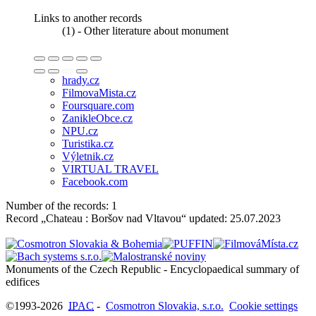
Links to another records
(1) - Other literature about monument
hrady.cz
FilmovaMista.cz
Foursquare.com
ZanikleObce.cz
NPU.cz
Turistika.cz
Výletnik.cz
VIRTUAL TRAVEL
Facebook.com
Number of the records: 1
Record „Chateau : Boršov nad Vltavou“ updated:
25.07.2023
Monuments of the Czech Republic - Encyclopaedical summary of
©1993-2026
IPAC
-
Cosmotron Slovakia, s.r.o.
Cookie settings