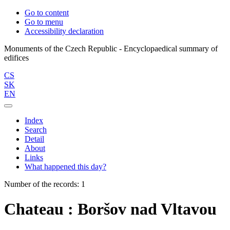
Go to content
Go to menu
Accessibility declaration
Monuments of the Czech Republic - Encyclopaedical summary of
CS
SK
EN
Index
Search
Detail
About
Links
What happened this day?
Number of the records: 1
Chateau : Boršov nad Vltavou