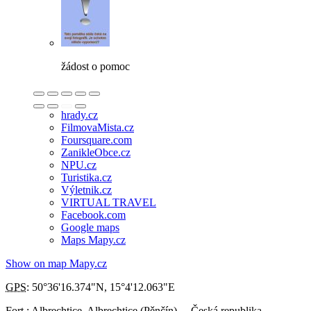
žádost o pomoc
hrady.cz
FilmovaMista.cz
Foursquare.com
ZanikleObce.cz
NPU.cz
Turistika.cz
Výletnik.cz
VIRTUAL TRAVEL
Facebook.com
Google maps
Maps Mapy.cz
Show on map Mapy.cz
GPS
:
50°36'16.374"N
,
15°4'12.063"E
Fort : Albrechtice
,
Albrechtice (Pěnčín)
,
,
Česká republika
.