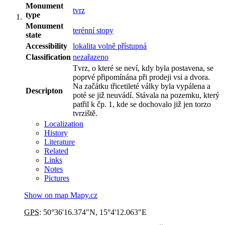
Monument
tvrz
type
Monument
terénní stopy
state
Accessibility
lokalita volně přístupná
Classification
nezařazeno
Tvrz, o které se neví, kdy byla postavena, se
poprvé připomínána při prodeji vsi a dvora.
Na začátku třicetileté války byla vypálena a
Descripton
poté se již neuvádí. Stávala na pozemku, který
patřil k čp. 1, kde se dochovalo již jen torzo
tvrziště.
Localization
History
Literature
Related
Links
Notes
Pictures
Show on map Mapy.cz
GPS
:
50°36'16.374"N
,
15°4'12.063"E