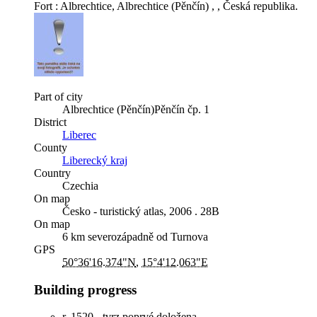
Fort : Albrechtice
,
Albrechtice (Pěnčín)
,
,
Česká republika
.
Part of city
Albrechtice (Pěnčín)Pěnčín
čp. 1
District
Liberec
County
Liberecký kraj
Country
Czechia
On map
Česko - turistický atlas, 2006 . 28B
On map
6 km severozápadně od Turnova
GPS
50°36'16.374"N
,
15°4'12.063"E
Building progress
r. 1520 - tvrz poprvé doložena