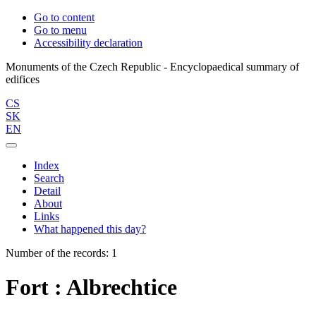
Go to content
Go to menu
Accessibility declaration
Monuments of the Czech Republic - Encyclopaedical summary of
CS
SK
EN
Index
Search
Detail
About
Links
What happened this day?
Number of the records: 1
Fort : Albrechtice