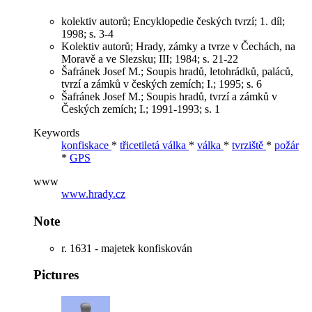
kolektiv autorů; Encyklopedie českých tvrzí; 1. díl;
1998; s. 3-4
Kolektiv autorů; Hrady, zámky a tvrze v Čechách, na
Moravě a ve Slezsku; III; 1984; s. 21-22
Šafránek Josef M.; Soupis hradů, letohrádků, paláců,
tvrzí a zámků v českých zemích; I.; 1995; s. 6
Šafránek Josef M.; Soupis hradů, tvrzí a zámků v
Českých zemích; I.; 1991-1993; s. 1
Keywords
konfiskace
*
třicetiletá válka
*
válka
*
tvrziště
*
požár
*
GPS
www
www.hrady.cz
Note
r. 1631 - majetek konfiskován
Pictures