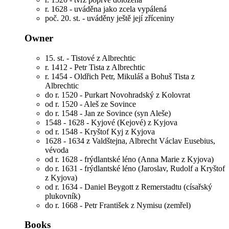
r. 1628 - uváděna jako zcela vypálená
poč. 20. st. - uváděny ještě její zříceniny
Owner
15. st. - Tistové z Albrechtic
r. 1412 - Petr Tista z Albrechtic
r. 1454 - Oldřich Petr, Mikuláš a Bohuš Tista z
Albrechtic
do r. 1520 - Purkart Novohradský z Kolovrat
od r. 1520 - Aleš ze Sovince
do r. 1548 - Jan ze Sovince (syn Aleše)
1548 - 1628 - Kyjové (Kejové) z Kyjova
od r. 1548 - Kryštof Kyj z Kyjova
1628 - 1634
z Valdštejna, Albrecht Václav Eusebius,
vévoda
od r. 1628 - frýdlantské léno (Anna Marie z Kyjova)
do r. 1631 - frýdlantské léno (Jaroslav, Rudolf a Kryštof
z Kyjova)
od r. 1634 - Daniel Beygott z Remerstadtu (císařský
plukovník)
do r. 1668 - Petr František z Nymisu (zemřel)
Books