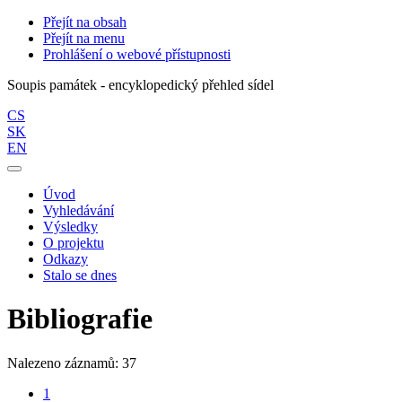
Přejít na obsah
Přejít na menu
Prohlášení o webové přístupnosti
Soupis památek - encyklopedický přehled sídel
CS
SK
EN
Úvod
Vyhledávání
Výsledky
O projektu
Odkazy
Stalo se dnes
Bibliografie
Nalezeno záznamů: 37
1