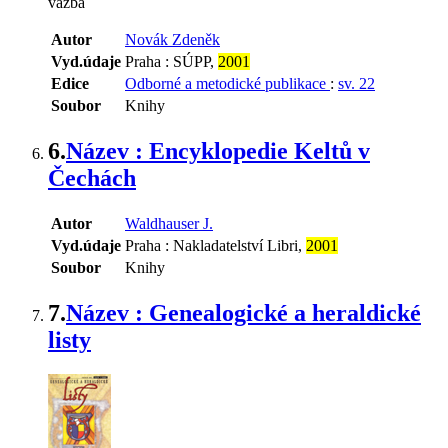
vazba
Autor
Novák Zdeněk
Vyd.údaje
Praha : SÚPP,
2001
Edice
Odborné a metodické publikace
:
sv. 22
Soubor
Knihy
6.
Název : Encyklopedie Keltů v
Čechách
Autor
Waldhauser J.
Vyd.údaje
Praha : Nakladatelství Libri,
2001
Soubor
Knihy
7.
Název : Genealogické a heraldické
listy