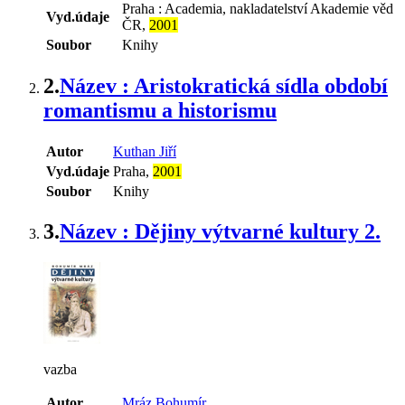
Praha : Academia, nakladatelství Akademie věd
Vyd.údaje
ČR,
2001
Soubor
Knihy
2.
Název : Aristokratická sídla období
romantismu a historismu
Autor
Kuthan Jiří
Vyd.údaje
Praha,
2001
Soubor
Knihy
3.
Název : Dějiny výtvarné kultury 2.
vazba
Autor
Mráz Bohumír