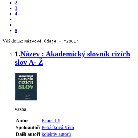
2
3
4
#
Váš dotaz:
Názvové údaje = "2001"
1.
Název : Akademický slovník cizích
slov A- Ž
vazba
Autor
Kraus Jiří
Spoluautoři
Petráčková Věra
Další autoři
kolektiv autorů