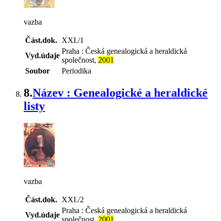
vazba
Část.dok.
XXI./1
Praha : Česká genealogická a heraldická
Vyd.údaje
společnost,
2001
Soubor
Periodika
8.
Název : Genealogické a heraldické
listy
vazba
Část.dok.
XXI./2
Praha : Česká genealogická a heraldická
Vyd.údaje
společnost,
2001