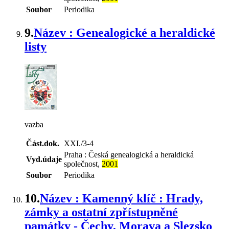
Soubor
Periodika
9.
Název : Genealogické a heraldické
listy
vazba
Část.dok.
XXI./3-4
Praha : Česká genealogická a heraldická
Vyd.údaje
společnost,
2001
Soubor
Periodika
10.
Název : Kamenný klíč : Hrady,
zámky a ostatní zpřístupněné
památky - Čechy, Morava a Slezsko