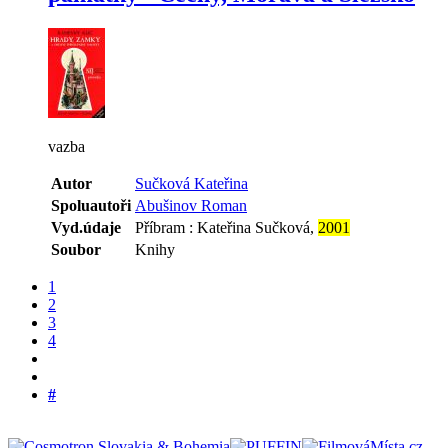
vazba
Autor
Sučková Kateřina
Spoluautoři
Abušinov Roman
Vyd.údaje
Příbram : Kateřina Sučková,
2001
Soubor
Knihy
1
2
3
4
#